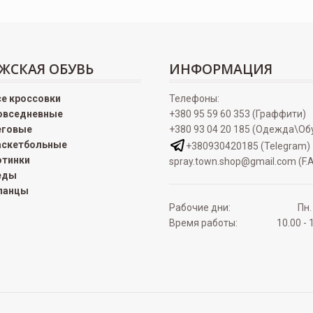
ЖСКАЯ ОБУВЬ
ИНФОРМАЦИЯ
се кроссовки
Телефоны:
овседневные
+380 95 59 60 353 (Граффити)
еговые
+380 93 04 20 185 (Одежда\Об
аскетбольные
+380930420185 (Telegram)
отинки
spray.town.shop@gmail.com (F.A
еды
ланцы
Рабочие дни:
Пн.
Время работы:
10.00 - 