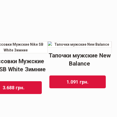
Тапочки мужские New
ссовки Мужские
Balance
 SB White Зимние
1.091
грн.
3.688
грн.