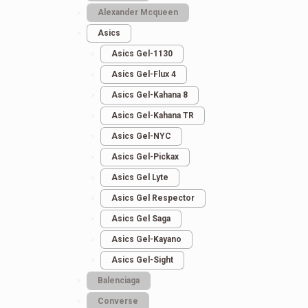
Alexander Mcqueen
Asics
Asics Gel-1130
Asics Gel-Flux 4
Asics Gel-Kahana 8
Asics Gel-Kahana TR
Asics Gel-NYC
Asics Gel-Pickax
Asics Gel Lyte
Asics Gel Respector
Asics Gel Saga
Asics Gel-Kayano
Asics Gel-Sight
Balenciaga
Converse