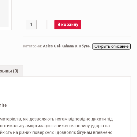
Количество
В корзину
Категории:
Asics Gel-Kahana 8
,
Обувь
,
Все бренды
Открыть описание
,
Asics
,
Мужская обувь
,
Кроссовки мужские
,
Повседневные
мужские
зывы (0)
hite
матеріалів, які дозволяють ногам відповідно дихати під
ує оптимальну амортизацію і зниження впливу ударів на
йкість на різних поверхнях і дозволяє бігунам впевнено