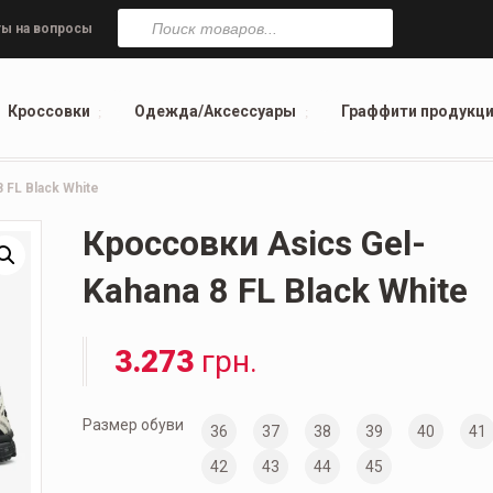
Поиск
товаров
ы на вопросы
Кроссовки
Одежда/Аксессуары
Граффити продукц
 FL Black White
Кроссовки Asics Gel-
Kahana 8 FL Black White
3.273
грн.
Размер обуви
36
37
38
39
40
41
42
43
44
45