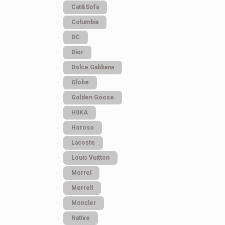
Cat&Sofa
Columbia
DC
Dior
Dolce Gabbana
Globe
Golden Goose
H0KA
Horoso
Lacoste
Louis Vuitton
Merrel
Merrell
Moncler
Native