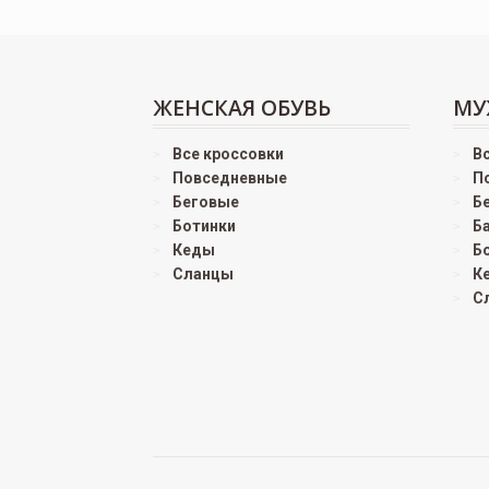
ЖЕНСКАЯ ОБУВЬ
МУ
Все кроссовки
В
Повседневные
П
Беговые
Б
Ботинки
Б
Кеды
Б
Сланцы
К
С