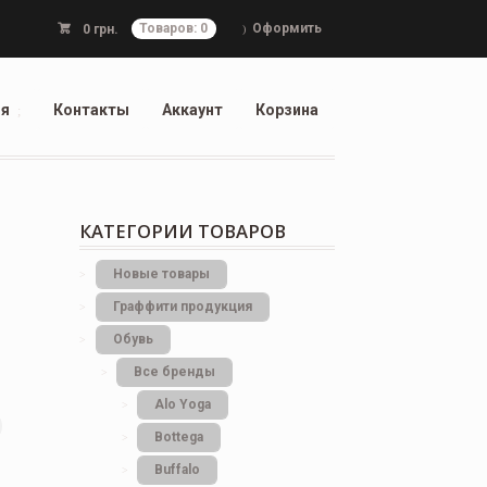
Оформить
0
грн.
Товаров: 0
ия
Контакты
Аккаунт
Корзина
КАТЕГОРИИ ТОВАРОВ
Новые товары
Граффити продукция
Обувь
Все бренды
Alo Yoga
Bottеga
Buffalo