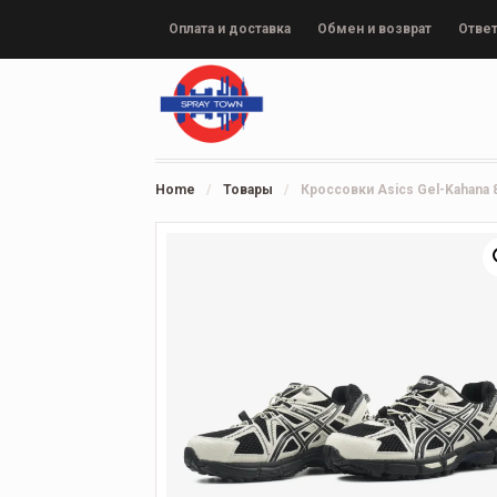
Оплата и доставка
Обмен и возврат
Ответ
Home
/
Товары
/
Кроссовки Asics Gel-Kahana 8