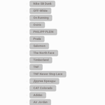
Nike SB Dunk
OFF-White
On Running
Osiris
PHILIPP PLEIN
Prada
Salomon
The North Face
Timberland
TNF
TNF Never Stop Lace
Другие Бренды
САТ Colorado
Adidas
Air Jordan