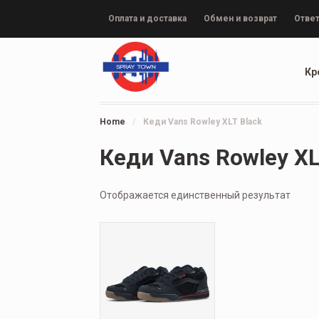
Оплата и доставка
Обмен и возврат
Ответ
Кр
Home
/
Кеди Vans Rowley XLT Black
Кеди Vans Rowley XL
Отображается единственный результат