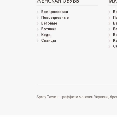
ЖЕНСКАЯ ОБУВЬ
МУ
Все кроссовки
В
Повседневные
П
Беговые
Б
Ботинки
Б
Кеды
Б
Сланцы
К
С
Spray Town — граффити магазин Украина, бренд