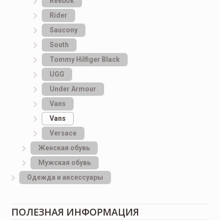
Reebok
Rider
Saucony
South
Tommy Hilfiger Black
UGG
Under Armour
Vans
Vans
Versace
Женская обувь
Мужская обувь
Одежда и аксессуары
ПОЛЕЗНАЯ ИНФОРМАЦИЯ