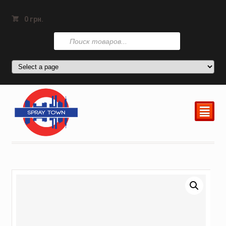
0
грн.
Поиск
товаров
²