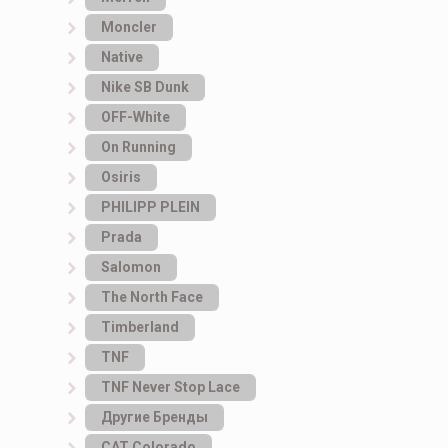
Moncler
Native
Nike SB Dunk
OFF-White
On Running
Osiris
PHILIPP PLEIN
Prada
Salomon
The North Face
Timberland
TNF
TNF Never Stop Lace
Другие Бренды
САТ Colorado