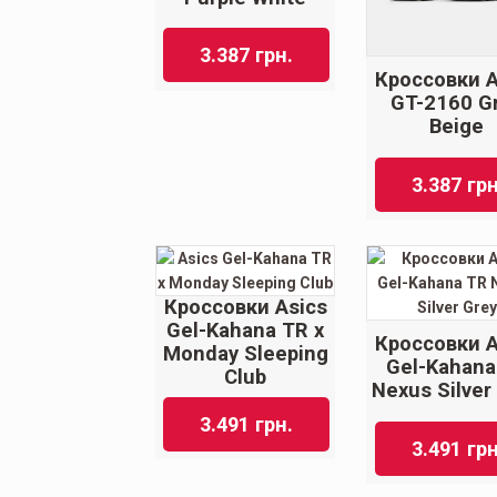
3.387
грн.
Кроссовки A
GT-2160 G
Beige
3.387
грн
Кроссовки Asics
Gel-Kahana TR x
Кроссовки A
Monday Sleeping
Gel-Kahana
Club
Nexus Silver
3.491
грн.
3.491
грн