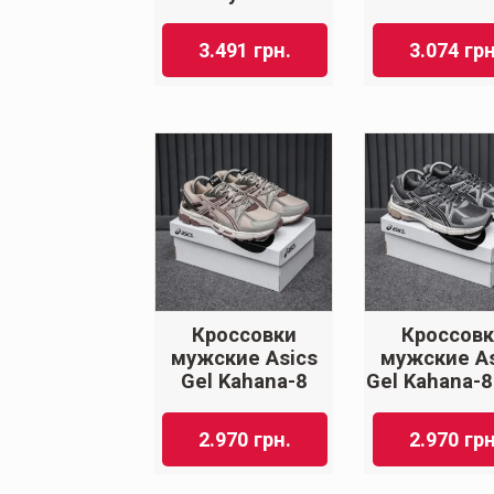
3.491
грн.
3.074
грн
Кроссовки
Кроссов
мужские Asics
мужские As
Gel Kahana-8
Gel Kahana-8
2.970
грн.
2.970
грн