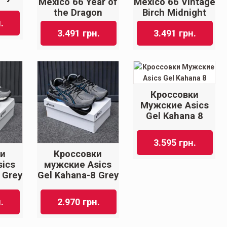
Mexico 66 Year of
Mexico 66 Vintage
the Dragon
Birch Midnight
.
3.491
грн.
3.491
грн.
Кроссовки
Мужские Asics
Gel Kahana 8
3.595
грн.
ки
Кроссовки
ics
мужские Asics
 Grey
Gel Kahana-8 Grey
.
2.970
грн.