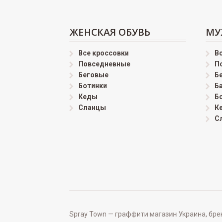
ЖЕНСКАЯ ОБУВЬ
МУ
Все кроссовки
В
Повседневные
П
Беговые
Б
Ботинки
Б
Кеды
Б
Сланцы
К
С
Spray Town — граффити магазин Украина, бренд