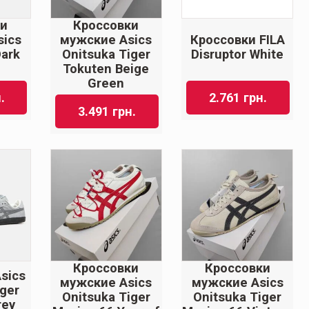
Кроссовки
ки
мужские Asics
ics
Кроссовки FILA
Onitsuka Tiger
Dark
Disruptor White
Tokuten Beige
Green
.
2.761
грн.
3.491
грн.
Кроссовки
Кроссовки
sics
мужские Asics
мужские Asics
iger
Onitsuka Tiger
Onitsuka Tiger
rey