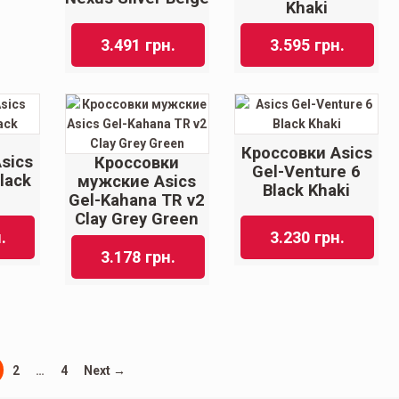
Khaki
3.491
грн.
3.595
грн.
Кроссовки Asics
sics
Кроссовки
Gel-Venture 6
lack
мужские Asics
Black Khaki
Gel-Kahana TR v2
Clay Grey Green
.
3.230
грн.
3.178
грн.
2
…
4
Next →