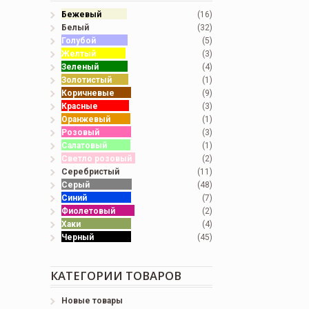
Бежевый
(16)
Белый
(32)
Голубой
(5)
Желтый
(3)
Зеленый
(4)
Золотистый
(1)
Коричневые
(9)
Красные
(3)
Оранжевый
(1)
Розовый
(3)
Салатовый
(1)
Светло розовый
(2)
Серебристый
(11)
Серый
(48)
Синий
(7)
Фиолетовый
(2)
Хаки
(4)
Черный
(45)
КАТЕГОРИИ ТОВАРОВ
Новые товары