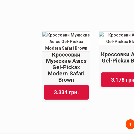
Кроссовки A
Кроссовки
Gel-Pickax B
Мужские Asics
Gel-Pickax
Modern Safari
3.178
грн
Brown
3.334
грн.
1