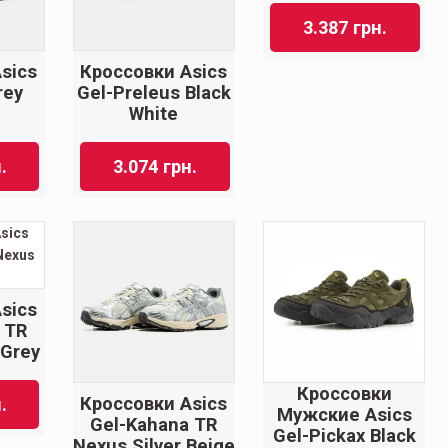
3.387
грн.
sics
Кроссовки Asics
rey
Gel-Preleus Black
White
.
3.074
грн.
sics
 TR
 Grey
Кроссовки
Кроссовки Asics
.
Мужские Asics
Gel-Kahana TR
Gel-Pickax Black
Nexus Silver Beige