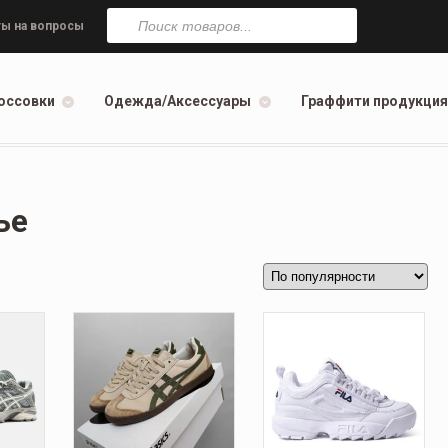
Поиск
товаров
ы на вопросы
оссовки
Одежда/Аксессуары
Граффити продукция
ье