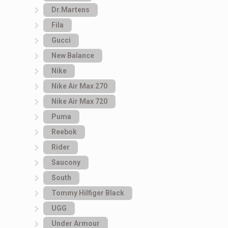
Dr.Martens
Fila
Gucci
New Balance
Nike
Nike Air Max 270
Nike Air Max 720
Puma
Reebok
Rider
Saucony
South
Tommy Hilfiger Black
UGG
Under Armour