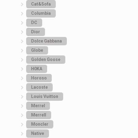
Cat&Sofa
Columbia
DC
Dior
Dolce Gabbana
Globe
Golden Goose
H0KA
Horoso
Lacoste
Louis Vuitton
Merrel
Merrell
Moncler
Native