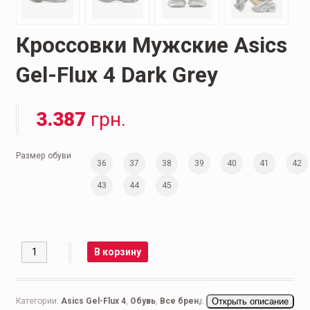
Кроссовки Мужские Asics
Gel-Flux 4 Dark Grey
3.387
грн.
Размер обуви
36
37
38
39
40
41
42
43
44
45
Количество
В корзину
Категории:
Asics Gel-Flux 4
,
Обувь
,
Все бренды
,
Открыть описание
Мужская обувь
,