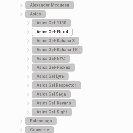
Alexander Mcqueen
Asics
Asics Gel-1130
Asics Gel-Flux 4
Asics Gel-Kahana 8
Asics Gel-Kahana TR
Asics Gel-NYC
Asics Gel-Pickax
Asics Gel Lyte
Asics Gel Respector
Asics Gel Saga
Asics Gel-Kayano
Asics Gel-Sight
Balenciaga
Converse