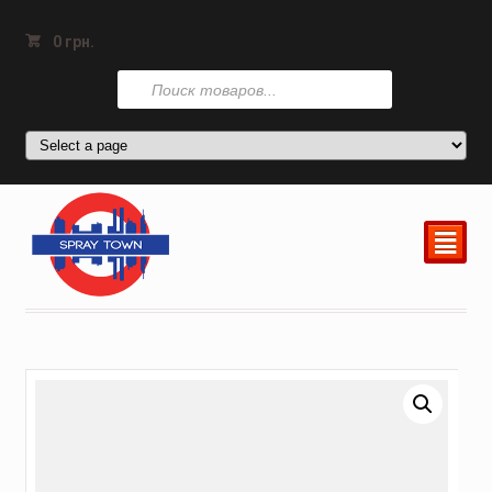
0
грн.
Поиск
товаров
²