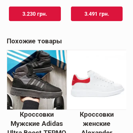
3.230
грн.
3.491
грн.
Похожие товары
Кроссовки
Кроссовки
d
Мужские Adidas
женские
k
Ultra Boost ТЕРМО
Alexander