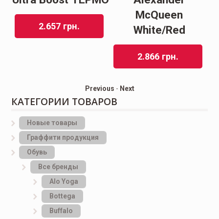
McQueen
2.657
грн.
White/Red
2.866
грн.
Previous
-
Next
КАТЕГОРИИ ТОВАРОВ
Новые товары
Граффити продукция
Обувь
Все бренды
Alo Yoga
Bottеga
Buffalo