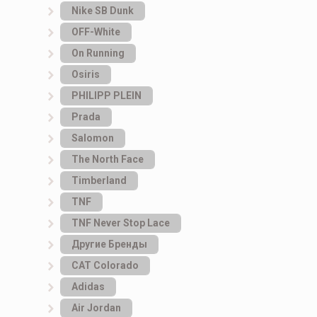
Nike SB Dunk
OFF-White
On Running
Osiris
PHILIPP PLEIN
Prada
Salomon
The North Face
Timberland
TNF
TNF Never Stop Lace
Другие Бренды
САТ Colorado
Adidas
Air Jordan