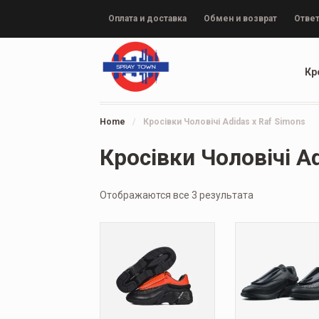
Оплата и доставка
Обмен и возврат
Ответ
Кр
Home
/
Кросівки Чоловічі Adidas x Raf Simons
Кросівки Чоловічі A
Отображаются все 3 результата