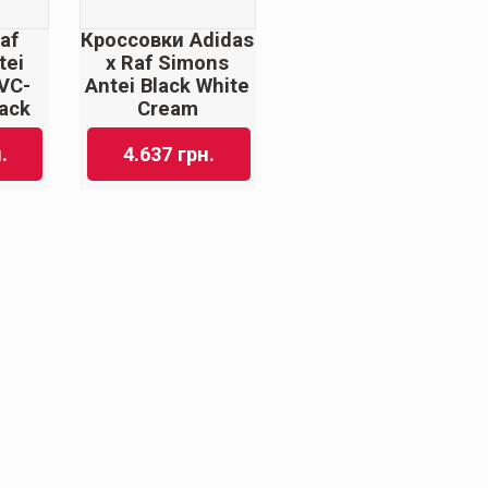
af
Кроссовки Adidas
tei
x Raf Simons
PVC-
Antei Black White
ack
Cream
.
4.637
грн.