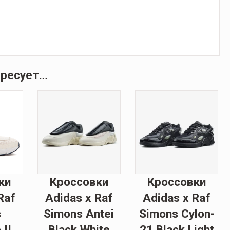
ересует…
ки
Кроссовки
Кроссовки
Raf
Adidas x Raf
Adidas x Raf
s
Simons Antei
Simons Cylon-
II
Black White
21 Black Light