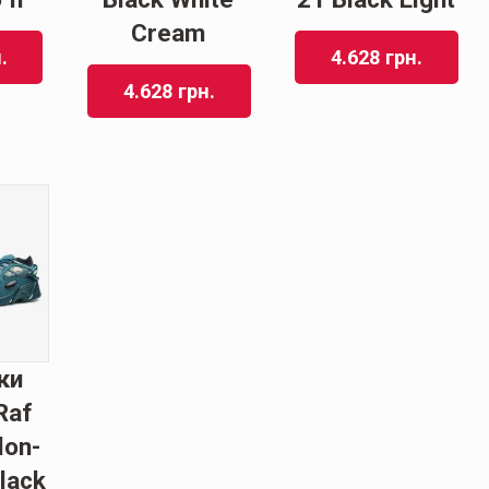
Cream
.
4.628
грн.
4.628
грн.
ки
Raf
lon-
lack