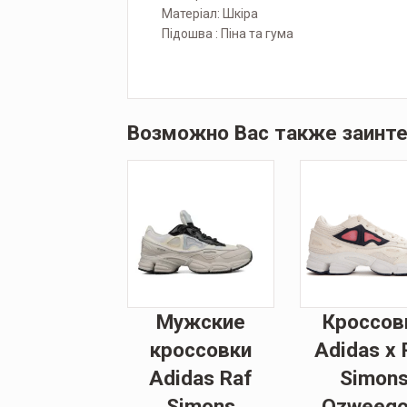
Матеріал: Шкіра
Підошва : Піна та гума
Возможно Вас также заинт
Мужские
Кроссов
кроссовки
Adidas x 
Adidas Raf
Simon
Simons
Ozweego 