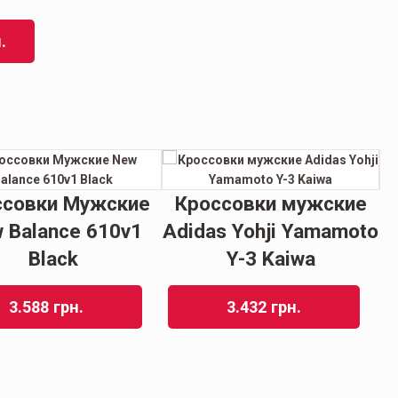
.
ссовки Мужские
Кроссовки мужские
 Balance 610v1
Adidas Yohji Yamamoto
M
Black
Y-3 Kaiwa
3.588
грн.
3.432
грн.