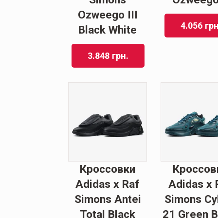
Ozweego III
4.056
грн
Black White
3.848
грн.
Кроссовки
Кроссов
Adidas x Raf
Adidas x 
Simons Antei
Simons Cy
Total Black
21 Green B