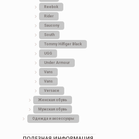
Adidas Samba Wale
Reebok
Bonner
Rider
Saucony
3.692
грн.
South
Tommy Hilfiger Black
UGG
Under Armour
Vans
Vans
Versace
Женская обувь
Мужская обувь
Одежда и аксессуары
ПОЛЕЗНАЯ ИНФОРМАЦИЯ