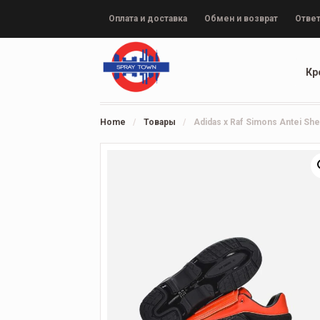
Оплата и доставка
Обмен и возврат
Ответ
Кр
Home
/
Товары
/
Adidas x Raf Simons Antei She