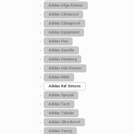
Adidas Edge Runner
Adidas Climacool
Adidas Climaproof
Adidas Equipment
Adidas Flux
Adidas Gazelle
Adidas Hamburg
Adidas Iniki Runner
Adidas NMD
Adidas Raf Simons
Adidas Spezial
Adidas Tech
Adidas Tubular
Adidas Ultra Boost
Adidas Yeezy