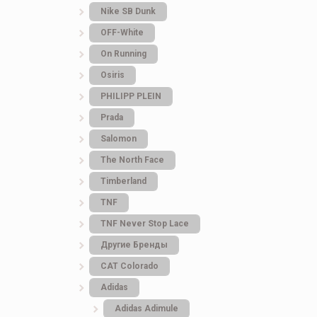
Nike SB Dunk
OFF-White
On Running
Osiris
PHILIPP PLEIN
Prada
Salomon
The North Face
Timberland
TNF
TNF Never Stop Lace
Другие Бренды
САТ Colorado
Adidas
Adidas Adimule