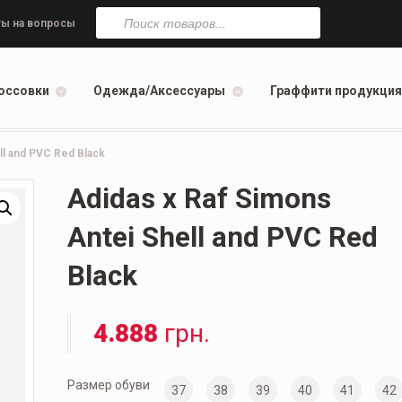
Поиск
товаров
ы на вопросы
оссовки
Одежда/Аксессуары
Граффити продукция
ll and PVC Red Black
Adidas x Raf Simons
Antei Shell and PVC Red
Black
4.888
грн.
Размер обуви
37
38
39
40
41
42