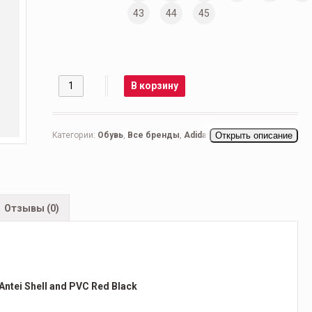
43
44
45
Количество
В корзину
Категории:
Обувь
,
Все бренды
,
Adidas Raf Simons
Открыть описание
,
Женская обувь
,
Беговые женские
,
Кроссовки женские
,
Повседневные женские
,
Мужская обувь
,
Беговые
мужские
,
Кроссовки мужские
,
Повседневные мужские
Отзывы (0)
Antei Shell and PVC Red Black