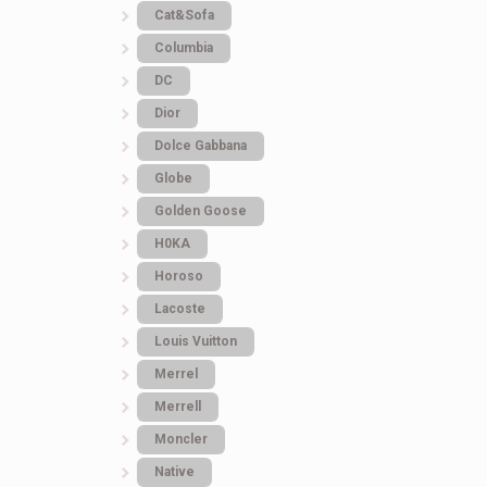
Cat&Sofa
Columbia
DC
Dior
Dolce Gabbana
Globe
Golden Goose
H0KA
Horoso
Lacoste
Louis Vuitton
Merrel
Merrell
Moncler
Native