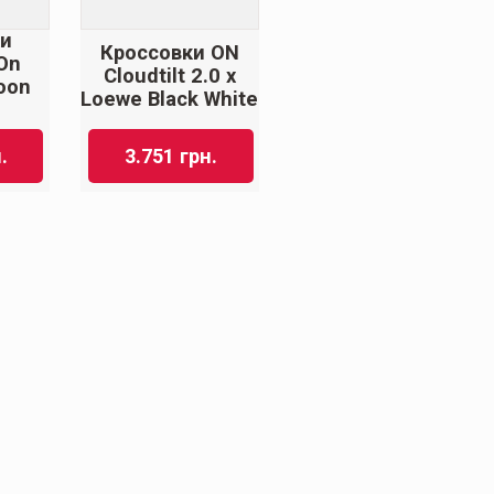
ки
Кроссовки ON
On
Cloudtilt 2.0 x
Moon
Loewe Black White
.
3.751
грн.