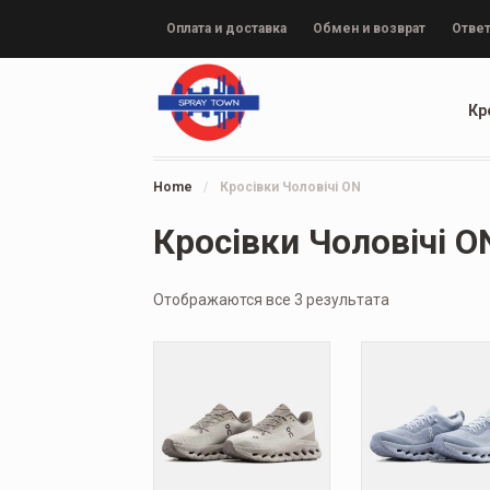
Оплата и доставка
Обмен и возврат
Ответ
Кр
Home
/
Кросівки Чоловічі ON
Кросівки Чоловічі O
Отображаются все 3 результата