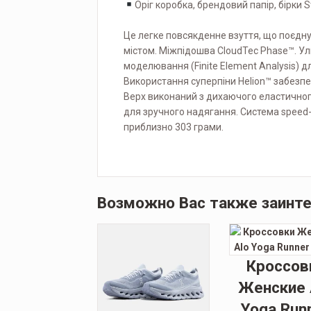
Оріг коробка, брендовий папір, бірки 
Це легке повсякденне взуття, що поєдну
містом. Міжпідошва CloudTec Phase™. У
моделювання (Finite Element Analysis) д
Використання суперпіни Helion™ забезпе
Верх виконаний з дихаючого еластичного
для зручного надягання. Система speed-l
приблизно 303 грами.
Возможно Вас также заинт
Кроссов
Женские 
Yoga Run