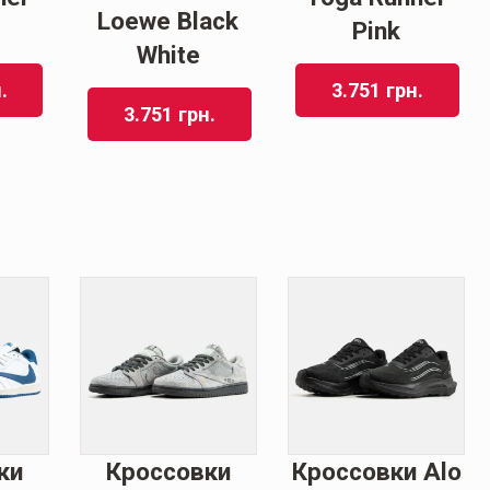
Loewe Black
Pink
White
.
3.751
грн.
3.751
грн.
ки
Кроссовки
Кроссовки Alo