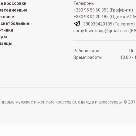
се кроссовки
Телефоны:
овседневные
+380 95 59 60 353 (Граффити)
еговые
+380 93 04 20 185 (Одежда\Об
аскетбольные
+380930420185 (Telegram)
отинки
spray.town.shop@gmail.com (F.A
еды
ланцы
Рабочие дни:
Пн.
Время работы:
10.00 - 
овые мужские и женские кроссовки, одежда и аксессуары. © 2016 - 