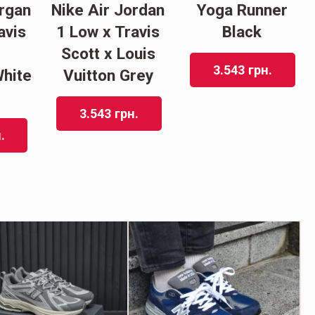
organ
Nike Air Jordan
Yoga Runner
avis
1 Low x Travis
Black
Scott x Louis
3.543
грн.
hite
Vuitton Grey
3.543
грн.
.