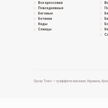
Все кроссовки
В
Повседневные
П
Беговые
Б
Ботинки
Б
Кеды
Б
Сланцы
К
С
Spray Town — граффити магазин Украина, бренд