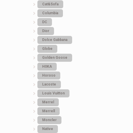
Cat&Sofa
Columbia
DC
Dior
Dolce Gabbana
Globe
Golden Goose
H0KA
Horoso
Lacoste
Louis Vuitton
Merrel
Merrell
Moncler
Native