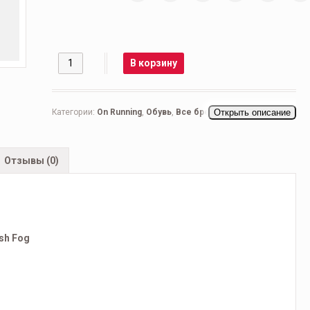
Количество
В корзину
Категории:
On Running
,
Обувь
,
Все бренды
Открыть описание
,
Мужская
обувь
,
Беговые мужские
,
Кроссовки мужские
,
Повседневные мужские
Отзывы (0)
Ash Fog