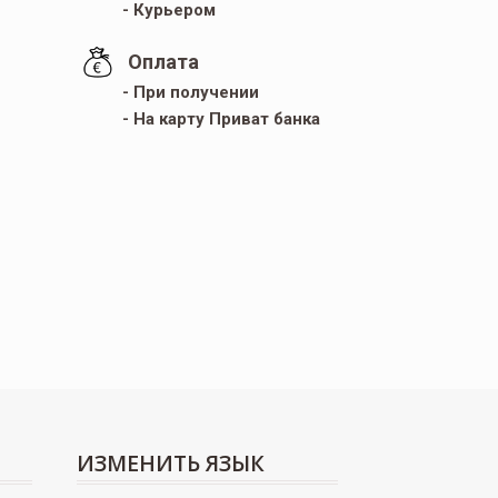
- Курьером
Оплата
- При получении
- На карту Приват банка
Кроссовки New
Кроссовки Мужски
Balance 530 Black
Asics Gel Kahana Hig
White
Fur Black White
3.022
грн.
3.595
грн.
ИЗМЕНИТЬ ЯЗЫК