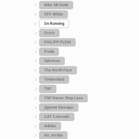
Nike SB Dunk
OFF-White
On Running
Osiris
PHILIPP PLEIN
Prada
Salomon
The North Face
Timberland
TNF
TNF Never Stop Lace
Другие Бренды
САТ Colorado
Adidas
Air Jordan