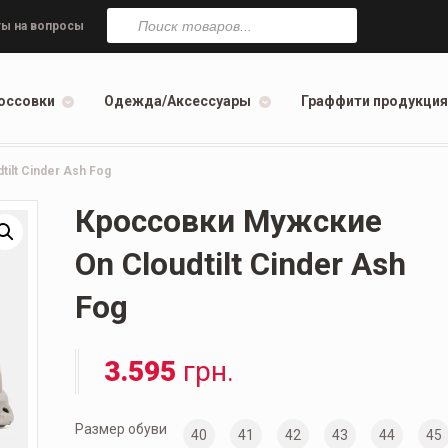
Поиск
товаров
ы на вопросы
оссовки
Одежда/Аксессуары
Граффити продукция
ilt Cinder Ash Fog
Кроссовки Мужские
On Cloudtilt Cinder Ash
Fog
3.595
грн.
Размер обуви
40
41
42
43
44
45