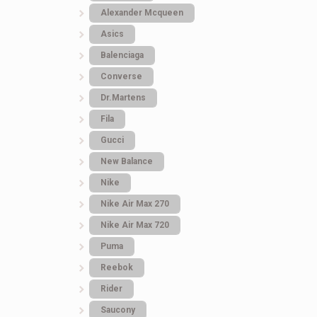
Alexander Mcqueen
Asics
Balenciaga
Converse
Dr.Martens
Fila
Gucci
New Balance
Nike
Nike Air Max 270
Nike Air Max 720
Puma
Reebok
Rider
Saucony