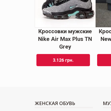
ки Мужские
Кроссовки мужские
Кро
lance 9060
Nike Air Max Plus TN
New
ие Зимние
Grey
kack
3.126
грн.
51
грн.
ЖЕНСКАЯ ОБУВЬ
МУ