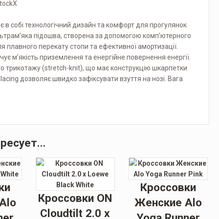
StockX
є в собі технологічний дизайн та комфорт для прогулянок
льтрам’яка підошва, створена за допомогою комп’ютерного
ля плавного перекату стопи та ефективної амортизації.
чує м’якість приземлення та енергійне повернення енергії.
 трикотажу (stretch-knit), що має конструкцію шкарпетки
acing дозволяє швидко зафіксувати взуття на нозі. Вага
ересует…
ки
Кроссовки
Кроссовки ON
Alo
Женские Alo
Cloudtilt 2.0 x
ner
Yoga Runner