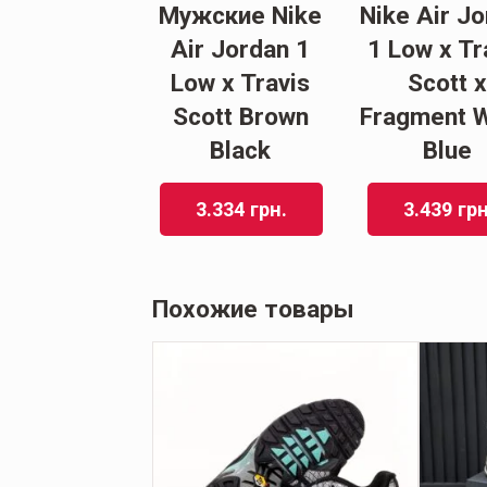
Мужские Nike
Nike Air J
Air Jordan 1
1 Low x Tr
Low x Travis
Scott x
Scott Brown
Fragment W
Black
Blue
3.334
грн.
3.439
грн
Похожие товары