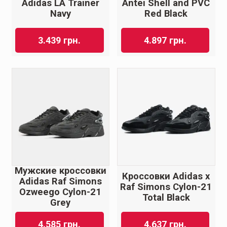
Adidas LA Trainer
Antei Shell and PVC
Navy
Red Black
3.439
грн.
4.897
грн.
Мужские кроссовки
Кроссовки Adidas x
Adidas Raf Simons
Raf Simons Cylon-21
Ozweego Cylon-21
Total Black
Grey
4.585
грн.
4.637
грн.