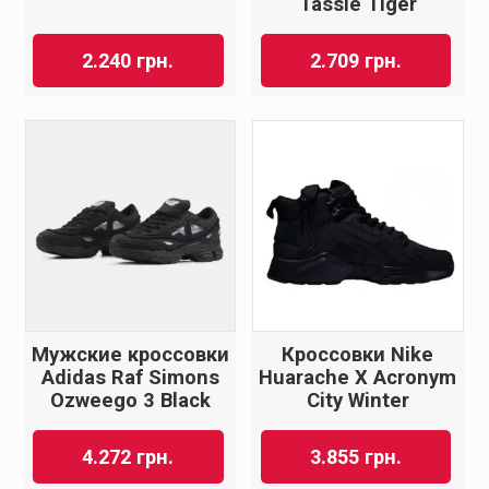
Tassie Tiger
2.240
грн.
2.709
грн.
Мужские кроссовки
Кроссовки Nike
Adidas Raf Simons
Huarache X Acronym
Ozweego 3 Black
City Winter
4.272
грн.
3.855
грн.