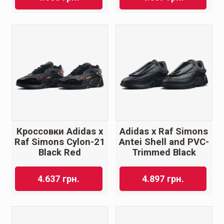
Кроссовки Adidas x
Adidas x Raf Simons
Raf Simons Cylon-21
Antei Shell and PVC-
Black Red
Trimmed Black
4.637
грн.
4.897
грн.