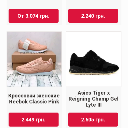
От
3.074
грн.
2.240
грн.
Asics Tiger x
Кроссовки женские
Reigning Champ Gel
Reebok Classic Pink
Lyte III
2.449
грн.
2.605
грн.