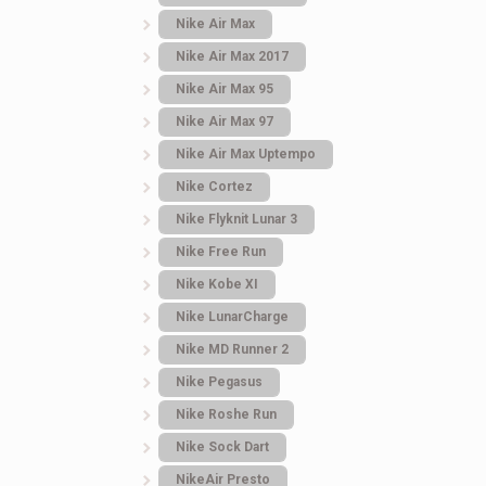
Nike Air Max
Nike Air Max 2017
Nike Air Max 95
Nike Air Max 97
Nike Air Max Uptempo
Nike Cortez
Nike Flyknit Lunar 3
Nike Free Run
Nike Kobe XI
Nike LunarCharge
Nike MD Runner 2
Nike Pegasus
Nike Roshe Run
Nike Sock Dart
NikeAir Presto