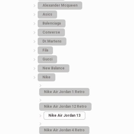
Alexander Mcqueen
Asics
Balenciaga
Converse
Dr.Martens
Fila
Gucci
New Balance
Nike
Nike Air Jordan 1 Retro
Nike Air Jordan 12 Retro
Nike Air Jordan 13
Nike Air Jordan 4 Retro