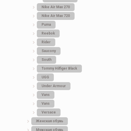
Nike Air Max 270
Nike Air Max 720
Puma
Reebok
Rider
Saucony
South
Tommy Hilfiger Black
UGG
Under Armour
Vans
Vans
Versace
Женская обувь
Мужская обувь