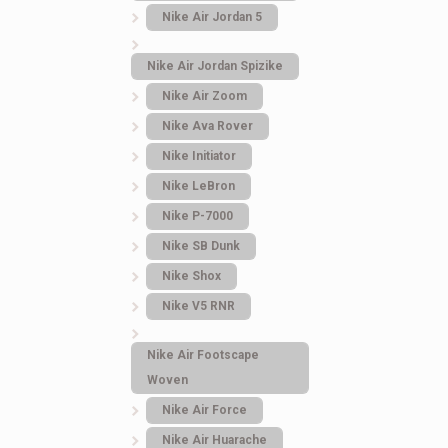
Кроссовки мужские
Кроссовки мужски
Nike Air Jordan 5
Lacoste White
New Balance 9060
Nike Air Jordan Spizike
Nike Air Zoom
2.286
грн.
3.637
грн.
Nike Ava Rover
Nike Initiator
Nike LeBron
Nike P-7000
Nike SB Dunk
Nike Shox
Nike V5 RNR
Nike Air Footscape
Woven
Nike Air Force
Nike Air Huarache