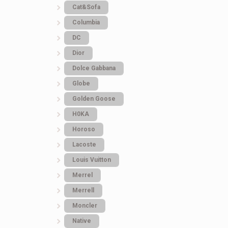
Cat&Sofa
Columbia
DC
Dior
Dolce Gabbana
Globe
Golden Goose
H0KA
Horoso
Lacoste
Louis Vuitton
Merrel
Merrell
Moncler
Native