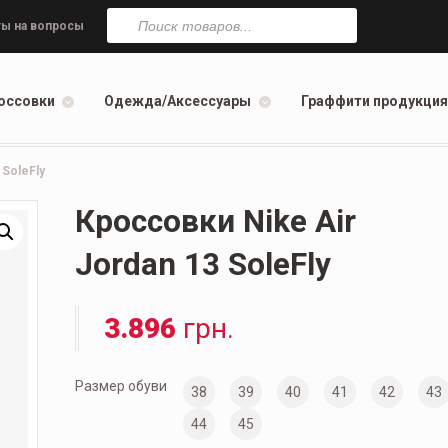
Поиск
товаров
ы на вопросы
оссовки
Одежда/Аксессуары
Граффити продукция
 SoleFly
Кроссовки Nike Air
Jordan 13 SoleFly
3.896
грн.
Размер обуви
38
39
40
41
42
43
44
45