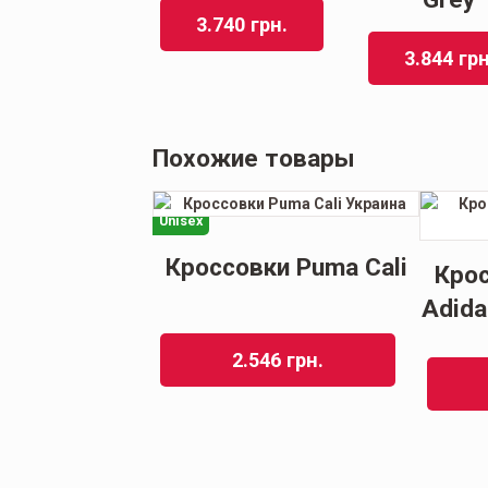
3.740
грн.
3.844
грн
Похожие товары
Кроссовки Puma Cali
ки Женские
Кро
dimatic White
Adida
2.546
грн.
81
грн.