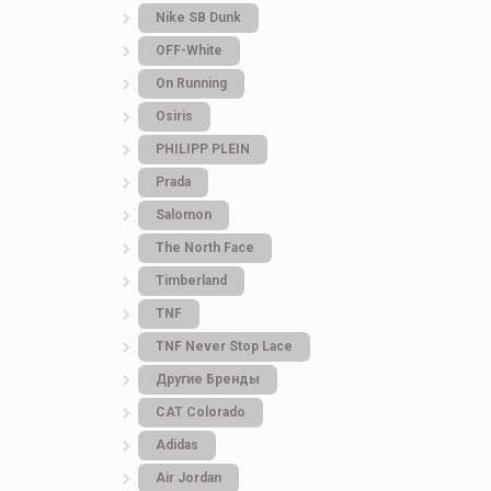
Nike SB Dunk
OFF-White
On Running
Osiris
PHILIPP PLEIN
Prada
Salomon
The North Face
Timberland
TNF
TNF Never Stop Lace
Другие Бренды
САТ Colorado
Adidas
Air Jordan