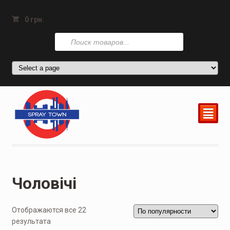
0
грн.
Поиск
товаров
²
Чоловічі
Отображаются все 22
результата