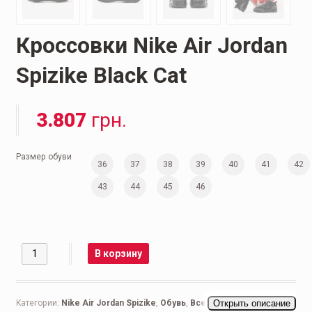
Кроссовки Nike Air Jordan
Spizike Black Cat
3.807
грн.
Размер обуви
36
37
38
39
40
41
42
43
44
45
46
Количество
В корзину
Категории:
Nike Air Jordan Spizike
,
Обувь
,
Все бренды
Открыть описание
,
Мужская