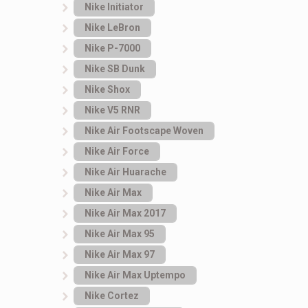
Nike Initiator
Nike LeBron
Nike P-7000
Nike SB Dunk
Nike Shox
Nike V5 RNR
Nike Air Footscape Woven
Nike Air Force
Nike Air Huarache
Nike Air Max
Nike Air Max 2017
Nike Air Max 95
Nike Air Max 97
Nike Air Max Uptempo
Nike Cortez