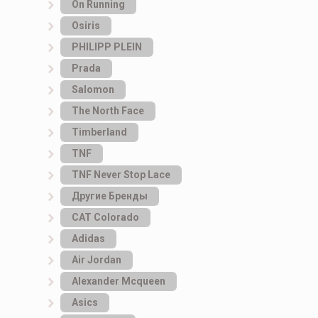
On Running
Osiris
PHILIPP PLEIN
Prada
Salomon
The North Face
Timberland
TNF
TNF Never Stop Lace
Другие Бренды
САТ Colorado
Adidas
Air Jordan
Alexander Mcqueen
Asics