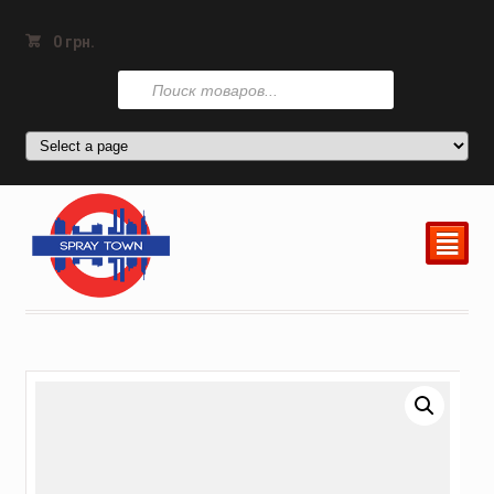
0
грн.
Поиск
товаров
²