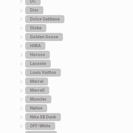
DC
Dior
Dolce Gabbana
Globe
Golden Goose
H0KA
Horoso
Lacoste
Louis Vuitton
Merrel
Merrell
Moncler
Native
Nike SB Dunk
OFF-White