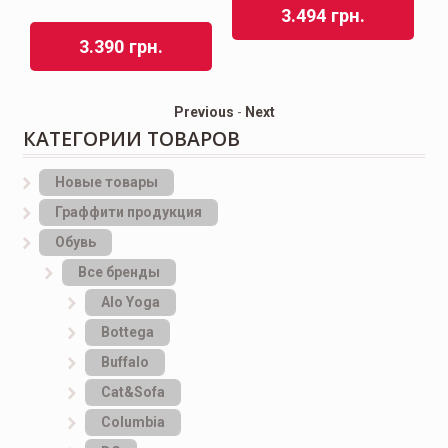
3.494
грн.
3.390
грн.
Previous
-
Next
КАТЕГОРИИ ТОВАРОВ
Новые товары
Граффити продукция
Обувь
Все бренды
Alo Yoga
Bottеga
Buffalo
Cat&Sofa
Columbia