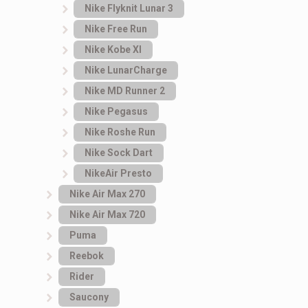
Nike Flyknit Lunar 3
Nike Free Run
Nike Kobe XI
Nike LunarCharge
Nike MD Runner 2
Nike Pegasus
Nike Roshe Run
Nike Sock Dart
NikeAir Presto
Nike Air Max 270
Nike Air Max 720
Puma
Reebok
Rider
Saucony