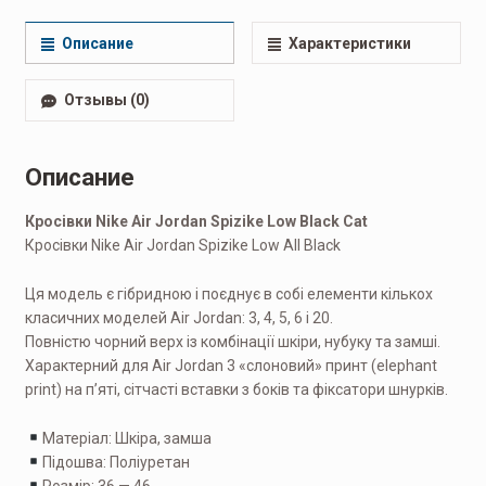
обувь
,
Беговые мужские
,
Кроссовки мужские
,
Повседневные
мужские
Описание
Характеристики
Отзывы (0)
Описание
Кросівки Nike Air Jordan Spizike Low Black Cat
Кросівки Nike Air Jordan Spizike Low All Black
Ця модель є гібридною і поєднує в собі елементи кількох
класичних моделей Air Jordan: 3, 4, 5, 6 і 20.
Повністю чорний верх із комбінації шкіри, нубуку та замші.
Характерний для Air Jordan 3 «слоновий» принт (elephant
print) на п’яті, сітчасті вставки з боків та фіксатори шнурків.
Матеріал: Шкіра, замша
Підошва: Поліуретан
Розмір: 36 — 46