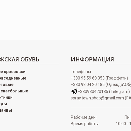
ЖСКАЯ ОБУВЬ
ИНФОРМАЦИЯ
се кроссовки
Телефоны:
овседневные
+380 95 59 60 353 (Граффити)
еговые
+380 93 04 20 185 (Одежда\Об
аскетбольные
+380930420185 (Telegram)
отинки
spray.town.shop@gmail.com (F.A
еды
ланцы
Рабочие дни:
Пн.
Время работы:
10.00 - 