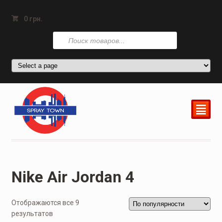
0
грн.
Поиск
товаров
²
Nike Air Jordan 4
Отображаются все 9
результатов