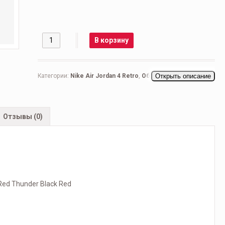
Количество
В корзину
Категории:
Nike Air Jordan 4 Retro
,
Обувь
Открыть описание
,
Все бренды
,
Женская обувь
,
Кроссовки женские
,
Повседневные
женские
Отзывы (0)
 Red Thunder Black Red