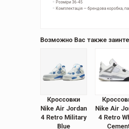
Розміри 36-45
Комплектація — брендова коробка, па
Возможно Вас также заинт
Кроссовки
Кроссов
Nike Air Jordan
Nike Air J
4 Retro Military
4 Retro W
Blue
Cemen