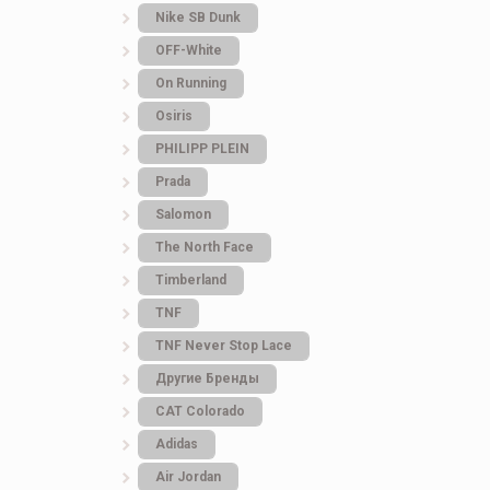
Nike SB Dunk
OFF-White
On Running
Osiris
PHILIPP PLEIN
Prada
Salomon
The North Face
Timberland
TNF
TNF Never Stop Lace
Другие Бренды
САТ Colorado
Adidas
Air Jordan