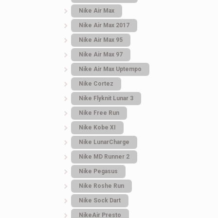
Nike Air Max
Nike Air Max 2017
Nike Air Max 95
Nike Air Max 97
Nike Air Max Uptempo
Nike Cortez
Nike Flyknit Lunar 3
Nike Free Run
Nike Kobe XI
Nike LunarCharge
Nike MD Runner 2
Nike Pegasus
Nike Roshe Run
Nike Sock Dart
NikeAir Presto