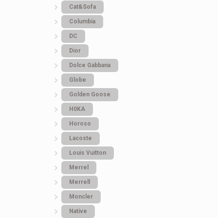
Cat&Sofa
Columbia
DC
Dior
Dolce Gabbana
Globe
Golden Goose
H0KA
Horoso
Lacoste
Louis Vuitton
Merrel
Merrell
Moncler
Native