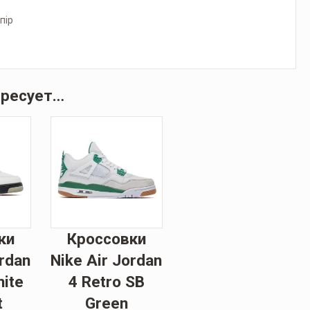
пір
ересует…
ки
Кроссовки
ordan
Nike Air Jordan
hite
4 Retro SB
t
Green