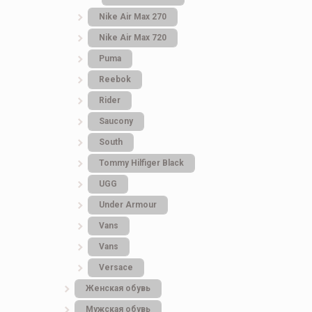
Nike Air Max 270
Nike Air Max 720
Puma
Reebok
Rider
Saucony
South
Tommy Hilfiger Black
UGG
Under Armour
Vans
Vans
Versace
Женская обувь
Мужская обувь