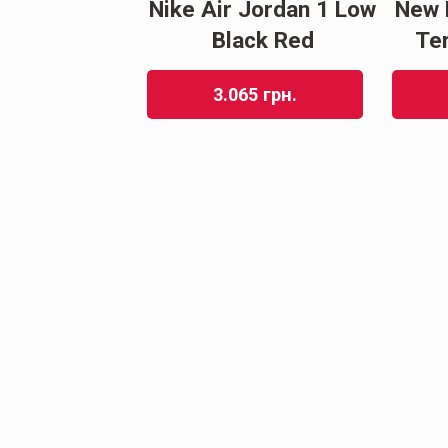
Nike Air Jordan 1 Low
New 
00 White Grey
Black Red
Te
69
грн.
3.065
грн.