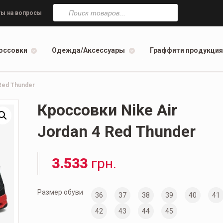
Поиск
товаров
ы на вопросы
оссовки
Одежда/Аксессуары
Граффити продукция
Red Thunder
Кроссовки Nike Air
Jordan 4 Red Thunder
3.533
грн.
Размер обуви
36
37
38
39
40
41
42
43
44
45