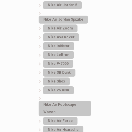
New Balance 610 Gr
Nike Air Jordan 5
Black
Nike Air Jordan Spizike
3.273
грн.
Nike Air Zoom
Nike Ava Rover
Nike Initiator
Nike LeBron
Nike P-7000
Nike SB Dunk
Nike Shox
Nike V5 RNR
Nike Air Footscape
Woven
Nike Air Force
Nike Air Huarache