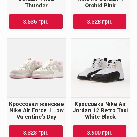
Thunder
Orchid Pink
3.536
грн.
3.328
грн.
Кроссовки женские
Кроссовки Nike Air
Nike Air Force 1 Low
Jordan 12 Retro Taxi
Valentine’s Day
White Black
3.328
грн.
3.900
грн.