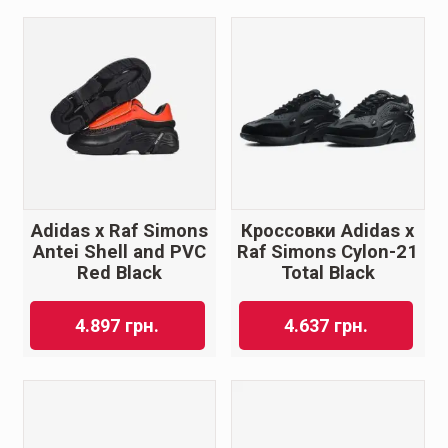
Adidas x Raf Simons
Кроссовки Adidas x
Antei Shell and PVC
Raf Simons Cylon-21
Red Black
Total Black
4.897
грн.
4.637
грн.