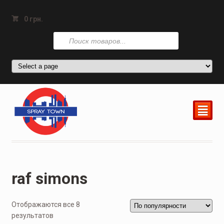
0
грн.
Поиск
товаров
²
raf simons
Отображаются все 8
результатов