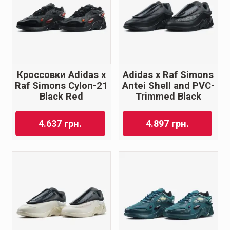
Кроссовки Adidas x
Adidas x Raf Simons
Raf Simons Cylon-21
Antei Shell and PVC-
Black Red
Trimmed Black
4.637
грн.
4.897
грн.