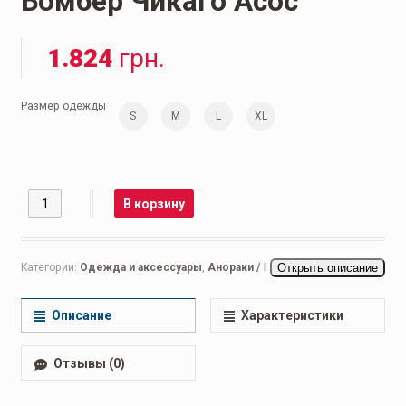
Бомбер Чикаго Асос
1.824
грн.
Размер одежды
S
M
L
XL
Количество
В корзину
Категории:
Одежда и аксессуары
,
Анораки / Ветровки
Открыть описание
,
Теплые
куртки
Описание
Характеристики
Отзывы (0)