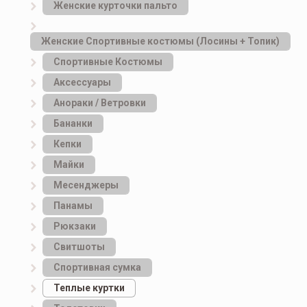
Женские курточки пальто
Женские Спортивные костюмы (Лосины + Топик)
Спортивные Костюмы
Аксессуары
Анораки / Ветровки
Бананки
Кепки
Майки
Месенджеры
Панамы
Рюкзаки
Свитшоты
Спортивная сумка
Теплые куртки