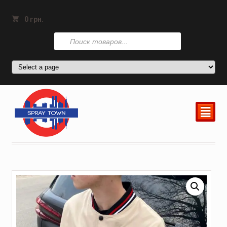
0
грн.
Поиск
товаров
²