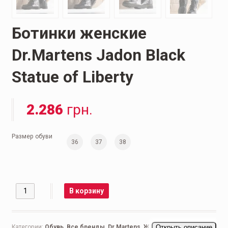
Ботинки женские
Dr.Martens Jadon Black
Statue of Liberty
2.286
грн.
Размер обуви
36
37
38
Количество
В корзину
Категории:
Обувь
,
Все бренды
,
Dr.Martens
,
Женская обувь
Открыть описание
,