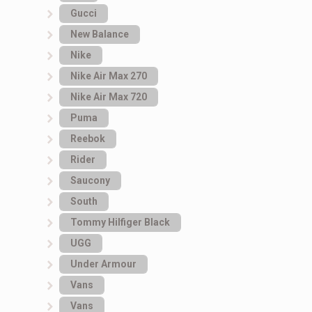
Gucci
New Balance
Nike
Nike Air Max 270
Nike Air Max 720
Puma
Reebok
Rider
Saucony
South
Tommy Hilfiger Black
UGG
Under Armour
Vans
Vans