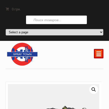
0
грн.
Поиск
товаров
²