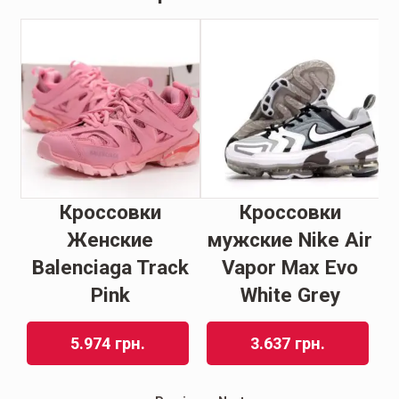
s
Кроссовки
Кроссовки
Женские
мужские Nike Air
М
Balenciaga Track
Vapor Max Evo
Pink
White Grey
5.974
грн.
3.637
грн.