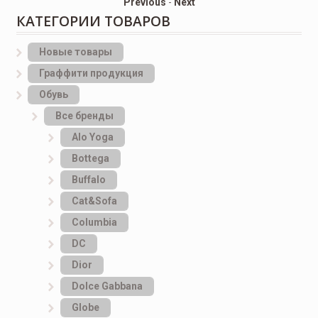
Previous
-
Next
КАТЕГОРИИ ТОВАРОВ
Новые товары
Граффити продукция
Обувь
Все бренды
Alo Yoga
Bottеga
Buffalo
Cat&Sofa
Columbia
DC
Dior
Dolce Gabbana
Globe