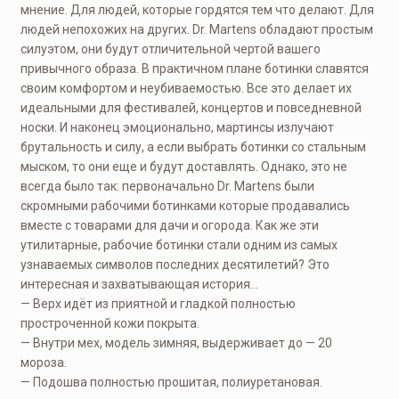
мнение. Для людей, которые гордятся тем что делают. Для
людей непохожих на других. Dr. Martens обладают простым
силуэтом, они будут отличительной чертой вашего
привычного образа. В практичном плане ботинки славятся
своим комфортом и неубиваемостью. Все это делает их
идеальными для фестивалей, концертов и повседневной
носки. И наконец эмоционально, мартинсы излучают
брутальность и силу, а если выбрать ботинки со стальным
мыском, то они еще и будут доставлять. Однако, это не
всегда было так: первоначально Dr. Martens были
скромными рабочими ботинками которые продавались
вместе с товарами для дачи и огорода. Как же эти
утилитарные, рабочие ботинки стали одним из самых
узнаваемых символов последних десятилетий? Это
интересная и захватывающая история…
— Верх идёт из приятной и гладкой полностью
простроченной кожи покрыта.
— Внутри мех, модель зимняя, выдерживает до — 20
мороза.
— Подошва полностью прошитая, полиуретановая.