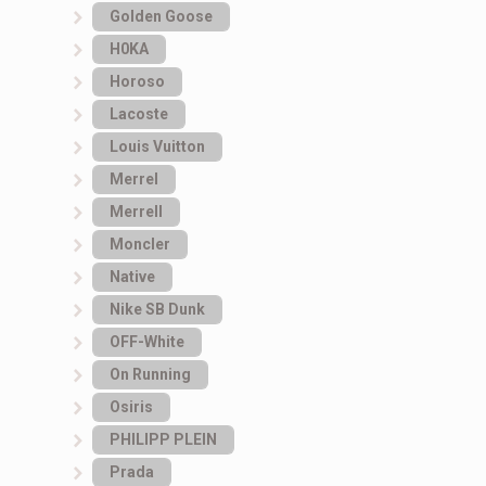
Golden Goose
H0KA
Horoso
Lacoste
Louis Vuitton
Merrel
Merrell
Moncler
Native
Nike SB Dunk
OFF-White
On Running
Osiris
PHILIPP PLEIN
Prada