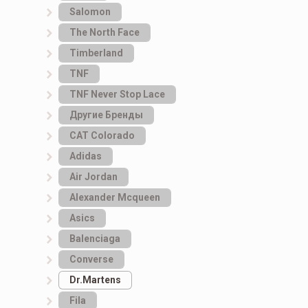
Salomon
The North Face
Timberland
TNF
TNF Never Stop Lace
Другие Бренды
САТ Colorado
Adidas
Air Jordan
Alexander Mcqueen
Asics
Balenciaga
Converse
Dr.Martens
Fila