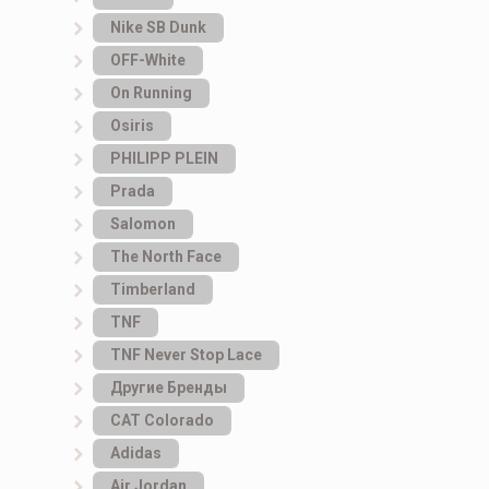
Nike SB Dunk
OFF-White
On Running
Osiris
PHILIPP PLEIN
Prada
Salomon
The North Face
Timberland
TNF
TNF Never Stop Lace
Другие Бренды
САТ Colorado
Adidas
Air Jordan