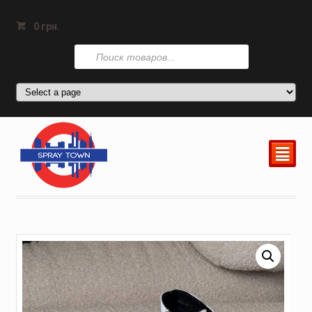
0
грн.
Поиск
товаров
²