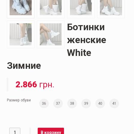
Ботинки
женские
White
Зимние
2.866
грн.
Размер обуви
36
37
38
39
40
41
Количество
В корзину