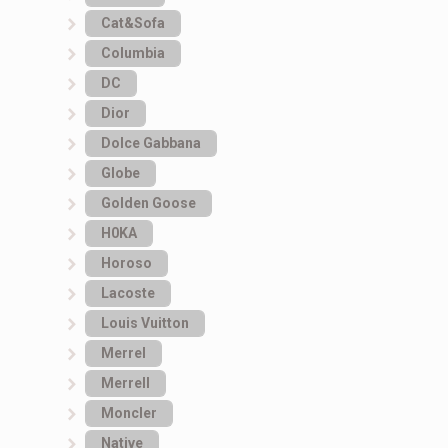
Cat&Sofa
Columbia
DC
Dior
Dolce Gabbana
Globe
Golden Goose
H0KA
Horoso
Lacoste
Louis Vuitton
Merrel
Merrell
Moncler
Native