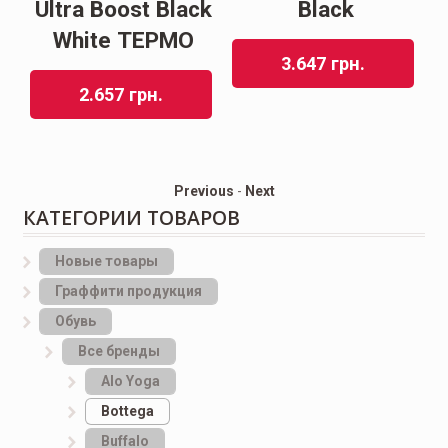
90
Ultra Boost Black
Black
White ТЕРМО
3.647
грн.
2.657
грн.
Previous
-
Next
КАТЕГОРИИ ТОВАРОВ
Новые товары
Граффити продукция
Обувь
Все бренды
Alo Yoga
Bottеga
Buffalo