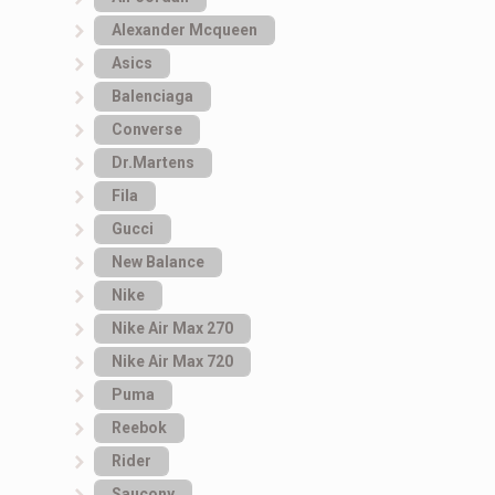
Alexander Mcqueen
Asics
Balenciaga
Converse
Dr.Martens
Fila
Gucci
New Balance
Nike
Nike Air Max 270
Nike Air Max 720
Puma
Reebok
Rider
Saucony