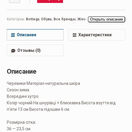
Категории:
Bottеga
,
Обувь
,
Все бренды
,
Женская обувь
Открыть описание
,
Ботинки
женские
,
Кроссовки женские
,
Повседневные женские
Описание
Характеристики
Отзывы (0)
Описание
Черевики Матеріал натуральна шкіра
Сезон зима
Всередині хутро
Колір чорний На шнурівці + блискавка Висота взуття від
п’яти 13 см Висота підошви 6 см
Розмірна сітка:
36 — 23,5 см