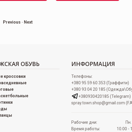
Previous
-
Next
ЖСКАЯ ОБУВЬ
ИНФОРМАЦИЯ
се кроссовки
Телефоны:
овседневные
+380 95 59 60 353 (Граффити)
еговые
+380 93 04 20 185 (Одежда\Об
аскетбольные
+380930420185 (Telegram)
отинки
spray.town.shop@gmail.com (F.A
еды
ланцы
Рабочие дни:
Пн.
Время работы:
10.00 - 