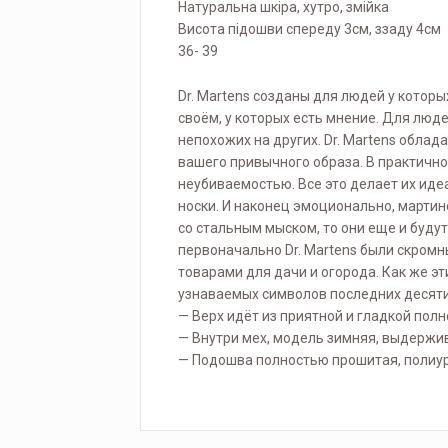
Натуральна шкіра, хутро, змійка
Висота підошви спереду 3см, ззаду 4см
36- 39
Dr. Martens созданы для людей у которы
своём, у которых есть мнение. Для люд
непохожих на других. Dr. Martens облад
вашего привычного образа. В практично
неубиваемостью. Все это делает их ид
носки. И наконец эмоционально, мартин
со стальным мыском, то они еще и будут 
первоначально Dr. Martens были скром
товарами для дачи и огорода. Как же э
узнаваемых символов последних десят
— Верх идёт из приятной и гладкой пол
— Внутри мех, модель зимняя, выдержив
— Подошва полностью прошитая, полиу