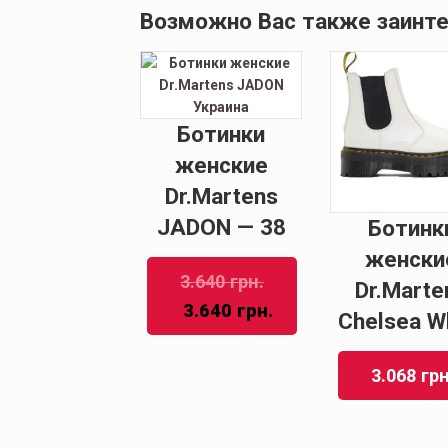
Возможно Вас также заинт
Ботинки
женские
Dr.Martens
JADON — 38
Ботинк
женски
3.640
грн.
Dr.Marte
3.640
грн.
Chelsea W
3.068
грн