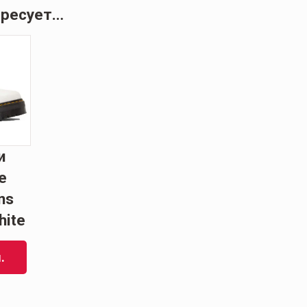
ересует…
и
е
ns
hite
.