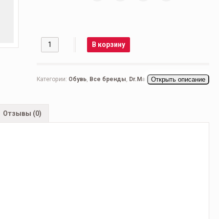
Количество
В корзину
Категории:
Обувь
,
Все бренды
,
Dr.Martens
Открыть описание
,
Женская
обувь
,
Ботинки женские
,
Повседневные женские
Отзывы (0)