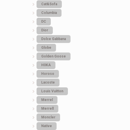
Cat&Sofa
Columbia
DC
Dior
Dolce Gabbana
Globe
Golden Goose
H0KA
Horoso
Lacoste
Louis Vuitton
Merrel
Merrell
Moncler
Native