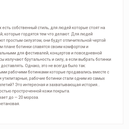
х есть собственный стиль, для людей которые стоят на
ей, которые гордятся тем что делают. Для людей
ают простым силуэтом, они будут отличительной чертой
м плане ботинки славятся своим комфортом и
еальными для фестивалей, концертов и повседневной
сы излучают брутальность и силу, а если выбрать ботинки
доставлять. Однако, это не всегда было так:
ными рабочими ботинками которые продавались вместе с
ти утилитарные, рабочие ботинки стали одним из самых
илетий? Это интересная и захватывающая история…
ностью простроченной кожи покрыта.
ает до — 20 мороза.
ретановая.