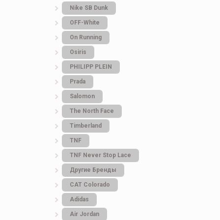
Nike SB Dunk
OFF-White
On Running
Osiris
PHILIPP PLEIN
Prada
Salomon
The North Face
Timberland
TNF
TNF Never Stop Lace
Другие Бренды
САТ Colorado
Adidas
Air Jordan