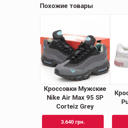
Похожие товары
ие зимние
Кроссовки Мужские
Кро
 South Crew
Nike Air Max 95 SP
Pu
black
Corteiz Grey
92
грн.
3.640
грн.