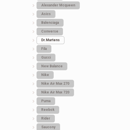
Alexander Mcqueen
Asics
Balenciaga
Converse
Dr.Martens
Fila
Gucci
New Balance
Nike
Nike Air Max 270
Nike Air Max 720
Puma
Reebok
Rider
Saucony