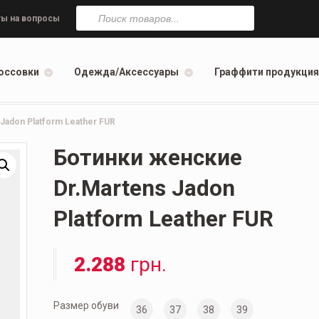
Поиск
товаров
ы на вопросы
оссовки
Одежда/Аксессуары
Граффити продукция
Jadon Platform Leather FUR
Ботинки женские
Dr.Martens Jadon
Platform Leather FUR
2.288
грн.
Размер обуви
36
37
38
39