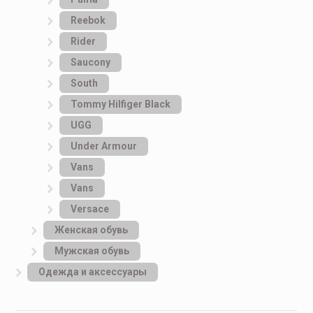
Reebok
Rider
Saucony
South
Tommy Hilfiger Black
UGG
Under Armour
Vans
Vans
Versace
Женская обувь
Мужская обувь
Одежда и аксессуары