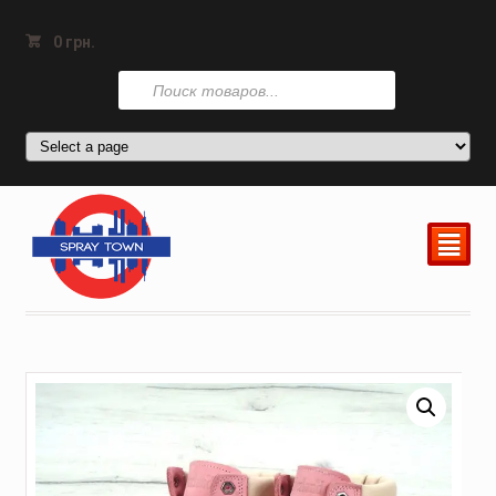
0
грн.
Поиск
товаров
²