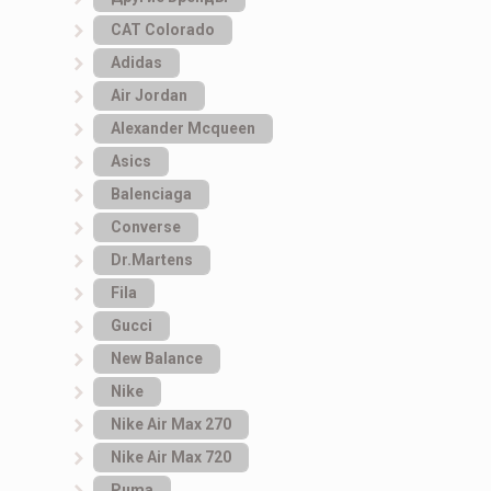
САТ Colorado
Adidas
Air Jordan
Alexander Mcqueen
Asics
Balenciaga
Converse
Dr.Martens
Fila
Gucci
New Balance
Nike
Nike Air Max 270
Nike Air Max 720
Puma