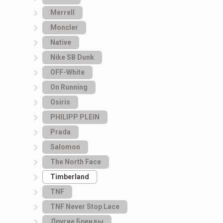
Merrell
Moncler
Native
Nike SB Dunk
OFF-White
On Running
Osiris
PHILIPP PLEIN
Prada
Salomon
The North Face
Timberland
TNF
TNF Never Stop Lace
Другие Бренды