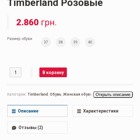
Timberland Розовые
2.860
грн.
Размер обуви
37
38
39
40
Количество
В корзину
Категории:
Timberland
,
Обувь
,
Женская обувь
,
Ботинки женские
Открыть описание
Описание
Характеристики
Отзывы (2)