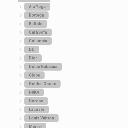
Alo Yoga
Bottеga
Buffalo
Cat&Sofa
Columbia
DC
Dior
Dolce Gabbana
Globe
Golden Goose
H0KA
Horoso
Lacoste
Louis Vuitton
Merrel