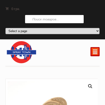
0
грн.
Поиск
товаров
²