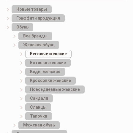
Новые товары
Граффити продукция
Обувь
Все бренды
Женская обувь
Беговые женские
Ботинки женские
Кеды женские
Кроссовки женские
Повседневные женские
Сандали
Сланцы
Тапочки
Мужская обувь