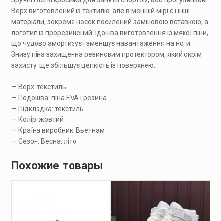
Верх виготовлений із тектилю, але в меншій мірі є і інші
матеріали, зокрема носок посилений замшовою вставкою, а
логотип із прорезинений. ідошва виготовлення із мякої піни,
що чудово амортизує і зменшує навантаження на ноги.
Знизу піна захищенна резиновим протектором, який окрім
захисту, ще збільшує цепкість із поверхнею.
— Верх: текстиль
— Подошва: піна EVA і резина
— Підкладка: текстиль
— Колір: жовтий
— Країна виробник: Вьетнам
— Сезон: Весна, літо
Похожие товары