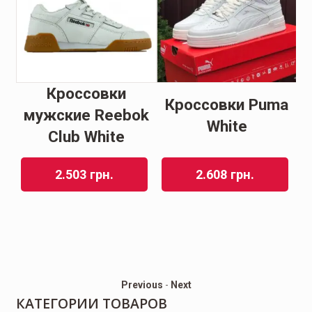
e
Кроссовки
Кроссовки Puma
мужские Reebok
White
Club White
G
2.503
грн.
2.608
грн.
Previous
-
Next
КАТЕГОРИИ ТОВАРОВ