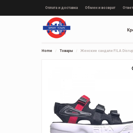
Оплата и доставка
Обмен и возврат
Ответ
Кр
Home
/
Товары
/
Женские сандали FILA Disrupt