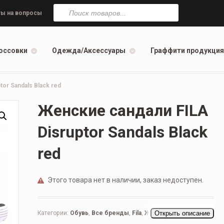
Поиск
товаров
ы на вопросы
оссовки
Одежда/Аксессуары
Граффити продукция
or Sandals Black red
Женские сандали FILA
Disruptor Sandals Black
red
Этого товара нет в наличии, заказ недоступен.
Категории:
Обувь
,
Все бренды
,
Fila
,
Женская обувь
Открыть описание
,
Повседневные женские
,
Сандали