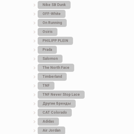
Nike SB Dunk
OFF-White
On Running
Osiris
PHILIPP PLEIN
Prada
Salomon
The North Face
Timberland
TNF
TNF Never Stop Lace
Другие Бренды
САТ Colorado
Adidas
Air Jordan