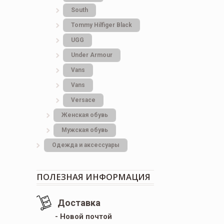
South
Tommy Hilfiger Black
UGG
Under Armour
Vans
Vans
Versace
Женская обувь
Мужская обувь
Одежда и аксессуары
ПОЛЕЗНАЯ ИНФОРМАЦИЯ
Доставка
- Новой почтой