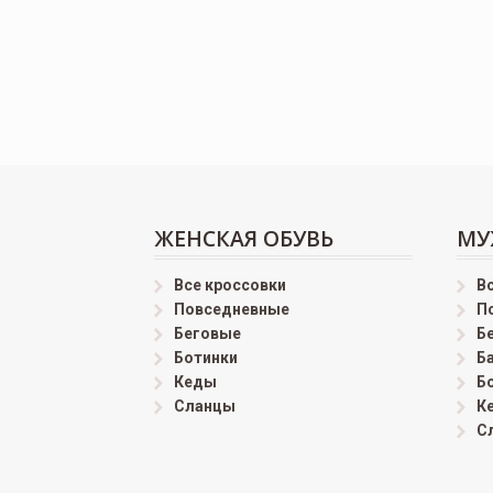
ЖЕНСКАЯ ОБУВЬ
МУ
Все кроссовки
В
Повседневные
П
Беговые
Б
Ботинки
Б
Кеды
Б
Сланцы
К
С