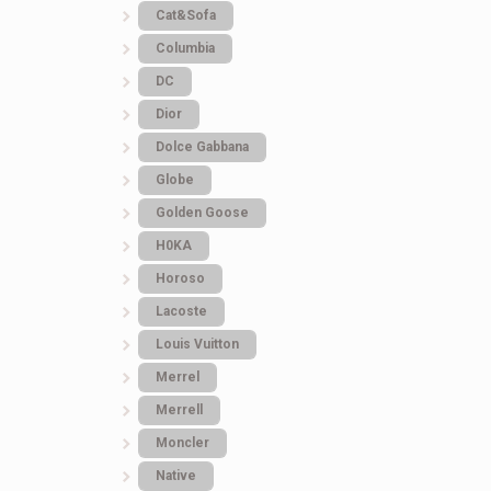
Cat&Sofa
Columbia
DC
Dior
Dolce Gabbana
Globe
Golden Goose
H0KA
Horoso
Lacoste
Louis Vuitton
Merrel
Merrell
Moncler
Native