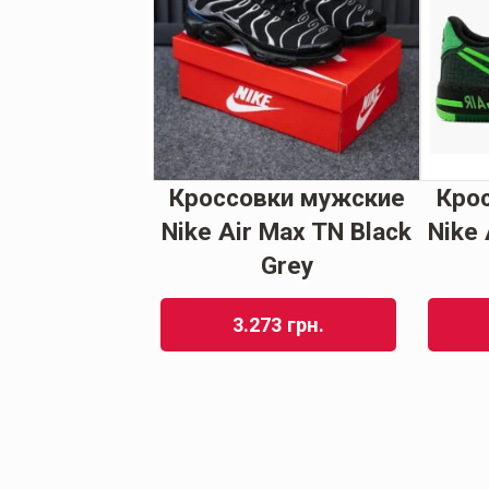
ки мужские
Кроссовки мужские
Кро
X Ultra 4 GTX
Nike Air Max TN Black
Nike 
ck khaki
Grey
44
грн.
3.273
грн.