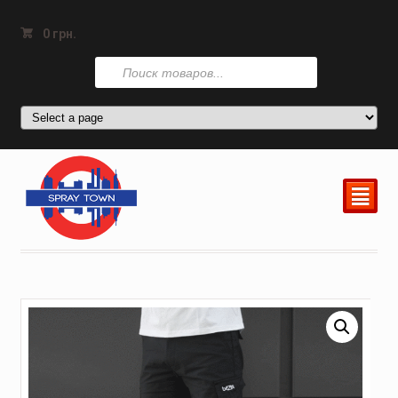
0
грн.
Поиск
товаров
²