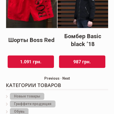
en
Бомбер Basic
Шорты Boss Red
black ’18
1.091
грн.
987
грн.
Previous
-
Next
КАТЕГОРИИ ТОВАРОВ
Новые товары
Граффити продукция
Обувь