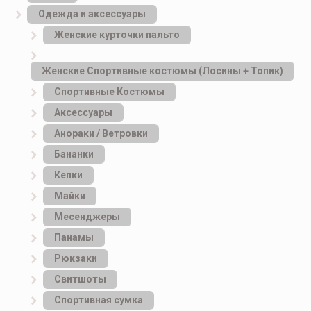
Одежда и аксессуары
Женские курточки пальто
Женские Спортивные костюмы (Лосины + Топик)
Спортивные Костюмы
Аксессуары
Анораки / Ветровки
Бананки
Кепки
Майки
Месенджеры
Панамы
Рюкзаки
Свитшоты
Спортивная сумка