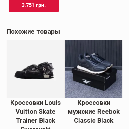
3.751
грн.
Похожие товары
ие
Кроссовки Louis
Кроссовки
o
Vuitton Skate
мужские Reebok
Trainer Black
Classic Black