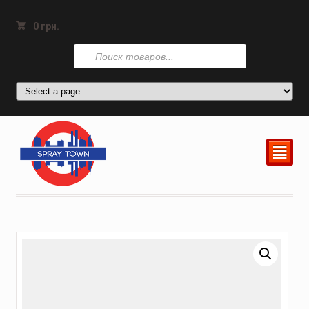
0
грн.
Поиск
товаров
²