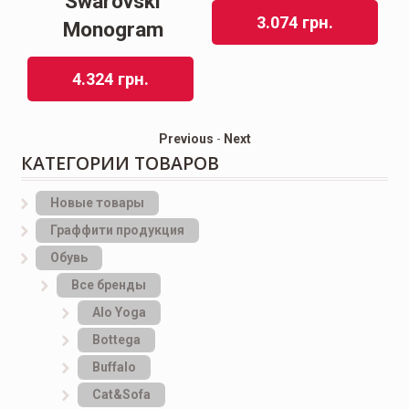
Swarovski
3.074
грн.
Monogram
4.324
грн.
Previous
-
Next
КАТЕГОРИИ ТОВАРОВ
Новые товары
Граффити продукция
Обувь
Все бренды
Alo Yoga
Bottеga
Buffalo
Cat&Sofa