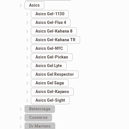
Asics
Asics Gel-1130
Asics Gel-Flux 4
Asics Gel-Kahana 8
Asics Gel-Kahana TR
Asics Gel-NYC
Asics Gel-Pickax
Asics Gel Lyte
Asics Gel Respector
Asics Gel Saga
Asics Gel-Kayano
Asics Gel-Sight
Balenciaga
Converse
Dr.Martens