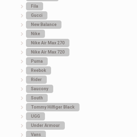
Fila
Gucci
New Balance
Nike
Nike Air Max 270
Nike Air Max 720
Puma
Reebok
Rider
Saucony
South
Tommy Hilfiger Black
UGG
Under Armour
Vans