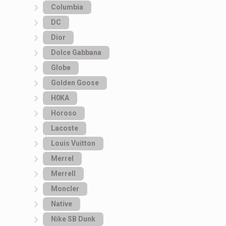
Columbia
DC
Dior
Dolce Gabbana
Globe
Golden Goose
H0KA
Horoso
Lacoste
Louis Vuitton
Merrel
Merrell
Moncler
Native
Nike SB Dunk