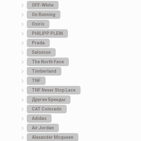
OFF-White
On Running
Osiris
PHILIPP PLEIN
Prada
Salomon
The North Face
Timberland
TNF
TNF Never Stop Lace
Другие Бренды
САТ Colorado
Adidas
Air Jordan
Alexander Mcqueen