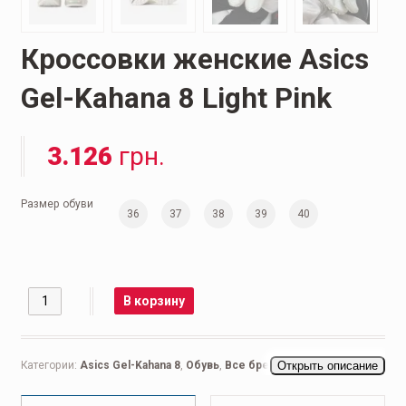
Кроссовки женские Asics
Gel-Kahana 8 Light Pink
3.126
грн.
Размер обуви
36
37
38
39
40
Количество
В корзину
Категории:
Asics Gel-Kahana 8
,
Обувь
,
Все бренды
Открыть описание
,
Asics
,
Мужская
обувь
,
Кроссовки мужские
,
Повседневные мужские