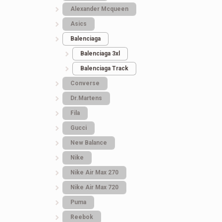
Alexander Mcqueen
Asics
Balenciaga
Balenciaga 3xl
Balenciaga Track
Converse
Dr.Martens
Fila
Gucci
New Balance
Nike
Nike Air Max 270
Nike Air Max 720
Puma
Reebok