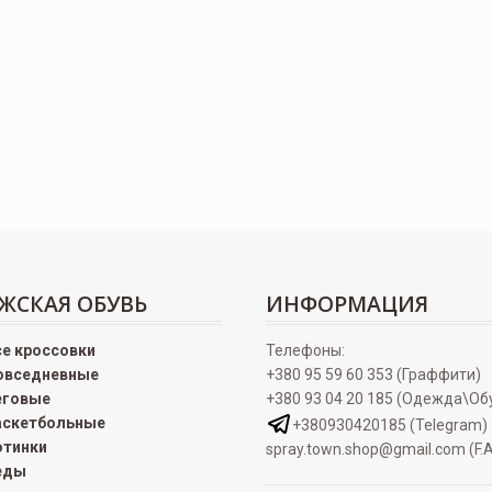
ЖСКАЯ ОБУВЬ
ИНФОРМАЦИЯ
се кроссовки
Телефоны:
овседневные
+380 95 59 60 353 (Граффити)
еговые
+380 93 04 20 185 (Одежда\Об
аскетбольные
+380930420185 (Telegram)
отинки
spray.town.shop@gmail.com (F.A
еды