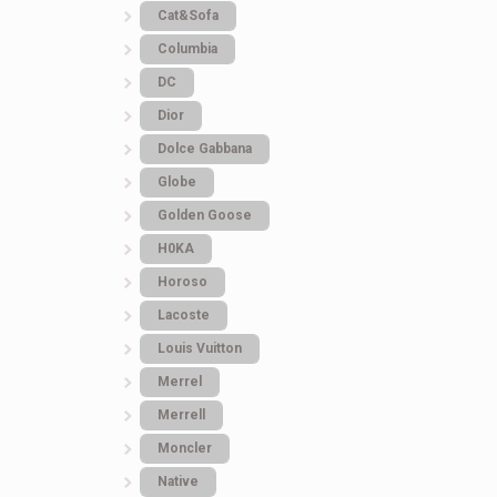
Cat&Sofa
Columbia
DC
Dior
Dolce Gabbana
Globe
Golden Goose
H0KA
Horoso
Lacoste
Louis Vuitton
Merrel
Merrell
Moncler
Native