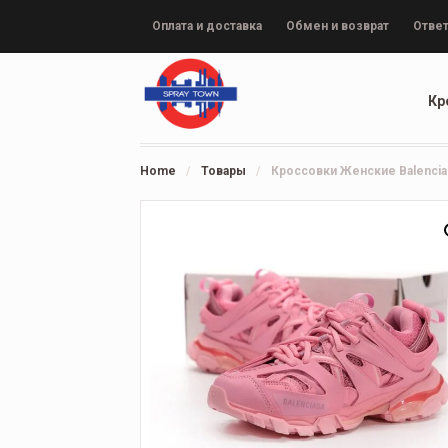
Оплата и доставка
Обмен и возврат
Ответ
Кр
Home
/
Товары
/
Кроссовки Женские Balenciag