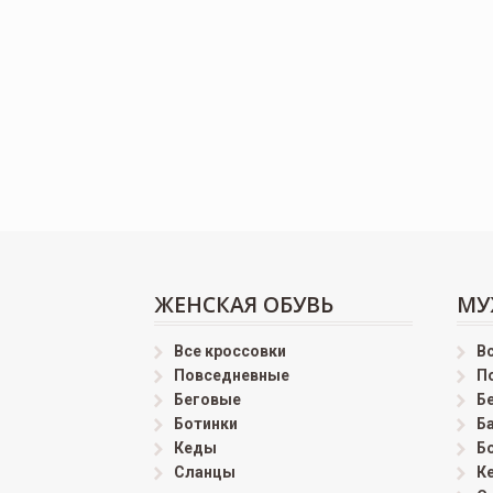
ЖЕНСКАЯ ОБУВЬ
МУ
Все кроссовки
В
Повседневные
П
Беговые
Б
Ботинки
Б
Кеды
Б
Сланцы
К