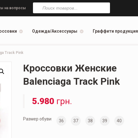
Поиск
товаров
ы на вопросы
оссовки
Одежда/Аксессуары
Граффити продукция
a Track Pink
Кроссовки Женские
Balenciaga Track Pink
5.980
грн.
Размер обуви
36
37
38
39
40