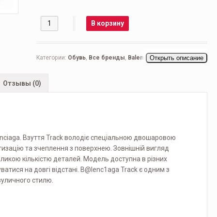
Количество
В корзину
Категории:
Обувь
,
Все бренды
,
Balenciaga
Открыть описание
,
Мужская обувь
,
Беговые мужские
,
Кроссовки мужские
,
Повседневные
мужские
Отзывы (0)
lenciaga. Взуття Track володіє спеціальною двошаровою
тизацію та зчеплення з поверхнею. Зовнішній вигляд
ликою кількістю деталей. Модель доступна в різних
атися на довгі відстані. B@lenc1aga Track є одним з
вуличного стилю.