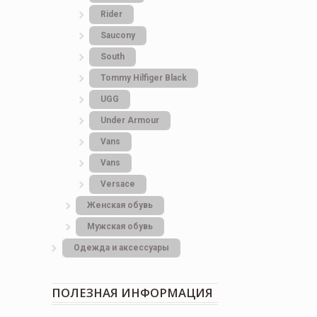
Rider
Saucony
South
Tommy Hilfiger Black
UGG
Under Armour
Vans
Vans
Versace
Женская обувь
Мужская обувь
Одежда и аксессуары
ПОЛЕЗНАЯ ИНФОРМАЦИЯ