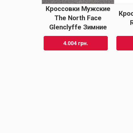
ки мужские
Кроссовки Мужские
Кро
VaporMax Plus
The North Face
unset
Glenclyffe Зимние
16
грн.
4.004
грн.