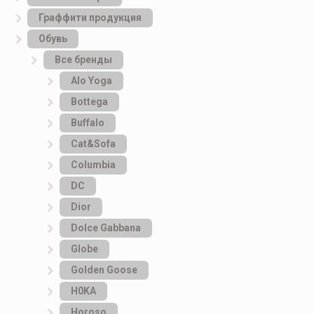
Граффити продукция
Обувь
Все бренды
Alo Yoga
Bottеga
Buffalo
Cat&Sofa
Columbia
DC
Dior
Dolce Gabbana
Globe
Golden Goose
H0KA
Horoso