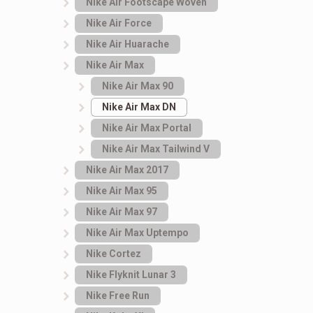
Nike Air Footscape Woven
Nike Air Force
Nike Air Huarache
Nike Air Max
Nike Air Max 90
Nike Air Max DN
Nike Air Max Portal
Nike Air Max Tailwind V
Nike Air Max 2017
Nike Air Max 95
Nike Air Max 97
Nike Air Max Uptempo
Nike Cortez
Nike Flyknit Lunar 3
Nike Free Run