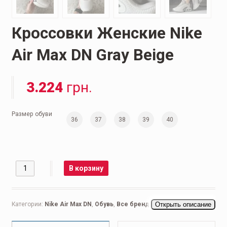
Кроссовки Женские Nike
Air Max DN Gray Beige
3.224
грн.
Размер обуви
36
37
38
39
40
Количество
В корзину
Категории:
Nike Air Max DN
,
Обувь
,
Все бренды
,
Открыть описание
Nike
,
Nike Air Max
,
Мужская обувь
,
Беговые мужские
,
Кроссовки мужские
,
Повседневные мужские