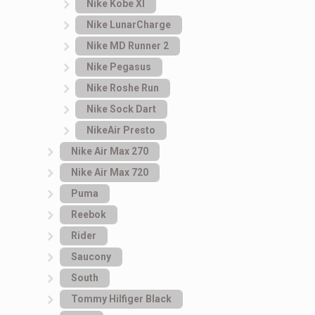
Nike Kobe XI
Nike LunarCharge
Nike MD Runner 2
Nike Pegasus
Nike Roshe Run
Nike Sock Dart
NikeAir Presto
Nike Air Max 270
Nike Air Max 720
Puma
Reebok
Rider
Saucony
South
Tommy Hilfiger Black