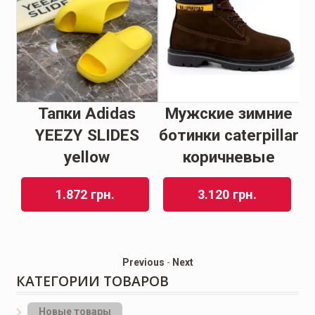
Тапки Adidas
Мужские зимние
К
s
YEEZY SLIDES
ботинки caterpillar
е
yellow
коричневые
1.872
грн.
3.120
грн.
Previous
-
Next
КАТЕГОРИИ ТОВАРОВ
Новые товары