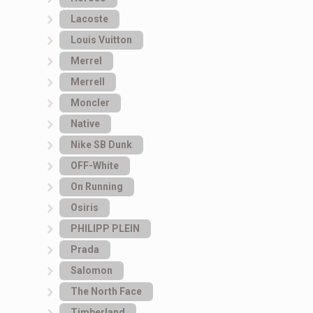
Lacoste
Louis Vuitton
Merrel
Merrell
Moncler
Native
Nike SB Dunk
OFF-White
On Running
Osiris
PHILIPP PLEIN
Prada
Salomon
The North Face
Timberland