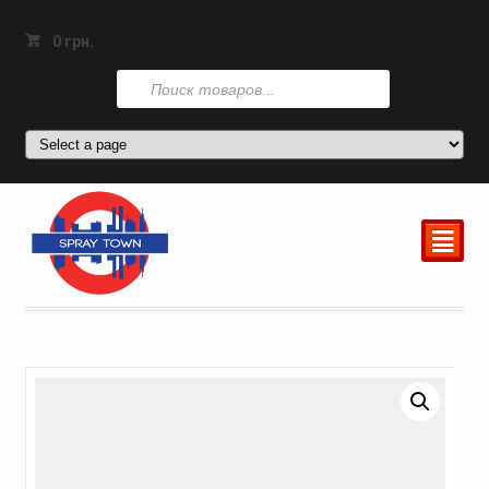
0
грн.
Поиск
товаров
²