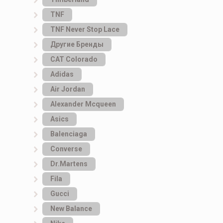
TNF
TNF Never Stop Lace
Другие Бренды
САТ Colorado
Adidas
Air Jordan
Alexander Mcqueen
Asics
Balenciaga
Converse
Dr.Martens
Fila
Gucci
New Balance