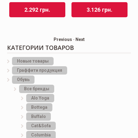
2.292
грн.
3.126
грн.
Previous
-
Next
КАТЕГОРИИ ТОВАРОВ
Новые товары
Граффити продукция
Обувь
Все бренды
Alo Yoga
Bottеga
Buffalo
Cat&Sofa
Columbia