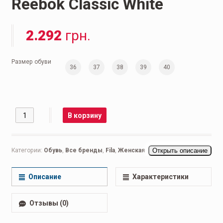
Reеbok Classic White
2.292
грн.
Размер обуви
36
37
38
39
40
Количество
В корзину
Категории:
Обувь
,
Все бренды
,
Fila
,
Женская обувь
Открыть описание
,
Беговые
женские
,
Кроссовки женские
,
Повседневные женские
Описание
Характеристики
Отзывы (0)