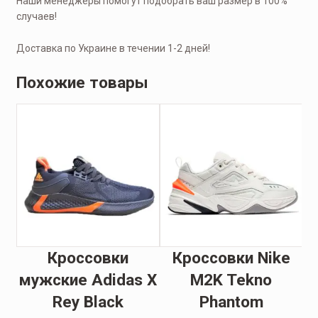
Наши менеджеры помогут подобрать ваш размер в 100%
случаев!
Доставка по Украине в течении 1-2 дней!
Похожие товары
Кроссовки
Кроссовки Nike
V5
мужские Adidas X
M2K Tekno
м
k
Rey Black
Phantom
N