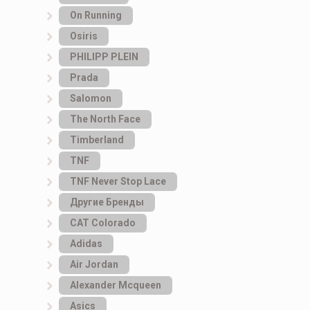
On Running
Osiris
PHILIPP PLEIN
Prada
Salomon
The North Face
Timberland
TNF
TNF Never Stop Lace
Другие Бренды
САТ Colorado
Adidas
Air Jordan
Alexander Mcqueen
Asics