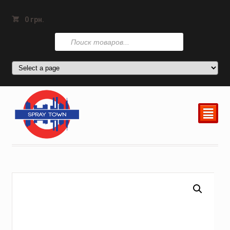
0
грн.
Поиск
товаров
²