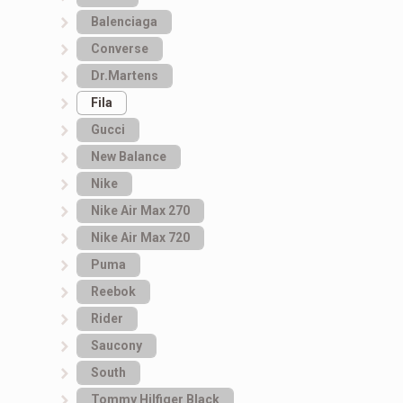
Balenciaga
Converse
Dr.Martens
Fila
Gucci
New Balance
Nike
Nike Air Max 270
Nike Air Max 720
Puma
Reebok
Rider
Saucony
South
Tommy Hilfiger Black