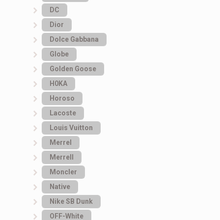
DC
Dior
Dolce Gabbana
Globe
Golden Goose
H0KA
Horoso
Lacoste
Louis Vuitton
Merrel
Merrell
Moncler
Native
Nike SB Dunk
OFF-White