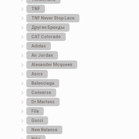
TNF
TNF Never Stop Lace
Другие Бренды
САТ Colorado
Adidas
Air Jordan
Alexander Mcqueen
Asics
Balenciaga
Converse
Dr.Martens
Fila
Gucci
New Balance