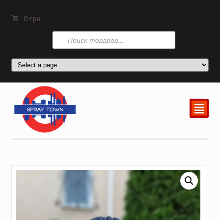
0
грн.
Поиск
товаров
²