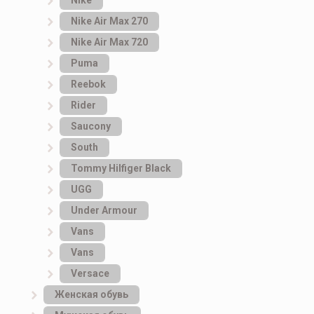
Nike
Nike Air Max 270
Nike Air Max 720
Puma
Reebok
Rider
Saucony
South
Tommy Hilfiger Black
UGG
Under Armour
Vans
Vans
Versace
Женская обувь