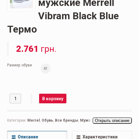
мужские Merrell
Vibram Black Blue
Термо
2.761
грн.
Размер обуви
41
Количество
В корзину
Категории:
Merrel
,
Обувь
,
Все бренды
,
Мужская обувь
Открыть описание
,
Беговые
мужские
,
Ботинки мужские
,
Кеды мужские
,
Кроссовки мужские
,
Повседневные мужские
Описание
Характеристики