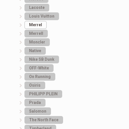
Lacoste
Louis Vuitton
Merrel
Merrell
Moncler
Native
Nike SB Dunk
OFF-White
On Running
Osiris
PHILIPP PLEIN
Prada
Salomon
The North Face
Timberland