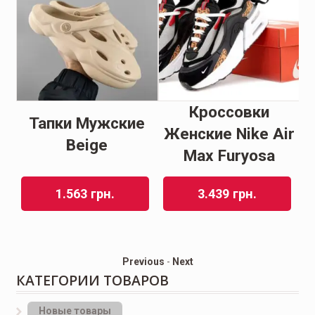
Кроссовки
Тапки Мужские
ir
Женские Nike Air
Beige
k
Max Furyosa
1.563
грн.
3.439
грн.
Previous
-
Next
КАТЕГОРИИ ТОВАРОВ
Новые товары