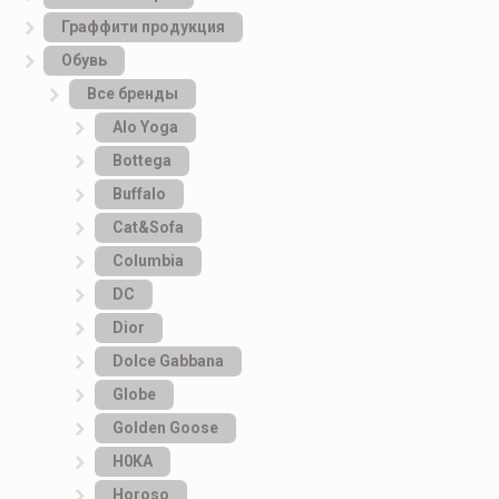
Граффити продукция
Обувь
Все бренды
Alo Yoga
Bottеga
Buffalo
Cat&Sofa
Columbia
DC
Dior
Dolce Gabbana
Globe
Golden Goose
H0KA
Horoso