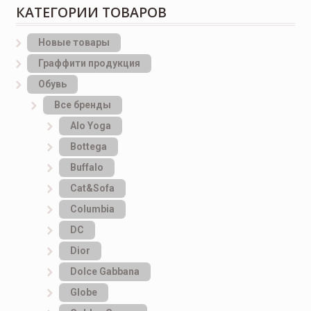
КАТЕГОРИИ ТОВАРОВ
Новые товары
Граффити продукция
Обувь
Все бренды
Alo Yoga
Bottеga
Buffalo
Cat&Sofa
Columbia
DC
Dior
Dolce Gabbana
Globe