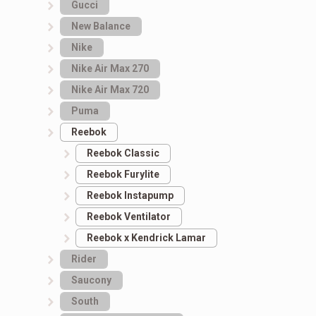
Gucci
New Balance
Nike
Nike Air Max 270
Nike Air Max 720
Puma
Reebok
Reebok Classic
Reebok Furylite
Reebok Instapump
Reebok Ventilator
Reebok x Kendrick Lamar
Rider
Saucony
South