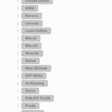
Golden Goose
H0KA
Horoso
Lacoste
Louis Vuitton
Merrel
Merrell
Moncler
Native
Nike SB Dunk
OFF-White
On Running
Osiris
PHILIPP PLEIN
Prada