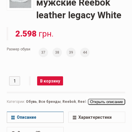
мужские Reebok
leather legacy White
2.598
грн.
Размер обуви
37
38
39
44
Количество
В корзину
Категории:
Обувь
,
Все бренды
,
Reebok
,
Reebok Classic
Открыть описание
,
Мужская
обувь
,
Беговые мужские
,
Кроссовки мужские
,
Повседневные
мужские
Описание
Характеристики