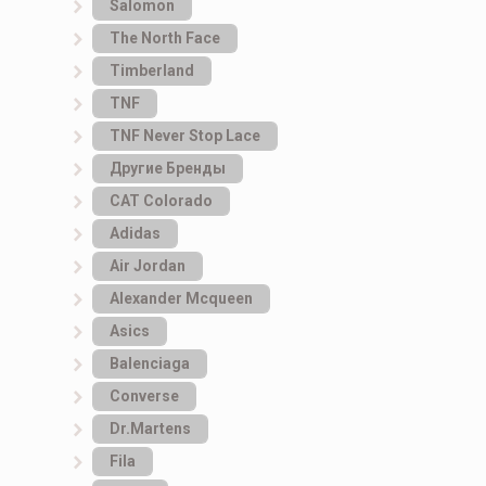
Salomon
The North Face
Timberland
TNF
TNF Never Stop Lace
Другие Бренды
САТ Colorado
Adidas
Air Jordan
Alexander Mcqueen
Asics
Balenciaga
Converse
Dr.Martens
Fila