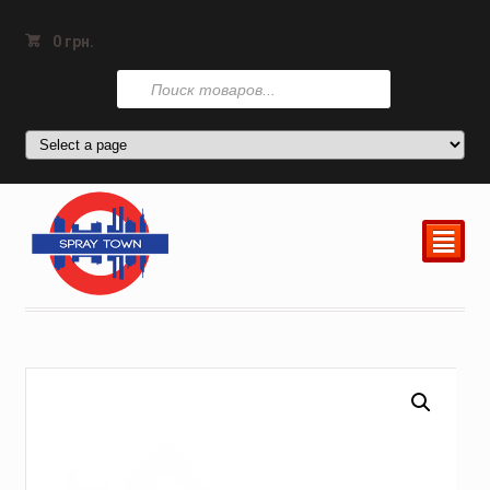
0
грн.
Поиск
товаров
²