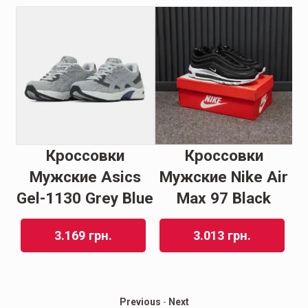
Кроссовки
Кроссовки
ir
Мужские Asics
Мужские Nike Air
Gel-1130 Grey Blue
Max 97 Black
3.169
грн.
3.013
грн.
Previous
-
Next