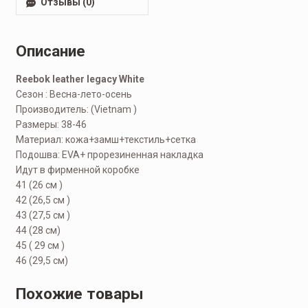
Отзывы (0)
Описание
Reebok leather legacy White
Сезон : Весна-лето-осень
Производитель: (Vietnam )
Размеры: 38-46
Материал: кожа+замш+текстиль+сетка
Подошва: EVA+ прорезиненная накладка
Идут в фирменной коробке
41 (26 см )
42 (26,5 см )
43 (27,5 см )
44 (28 см)
45 ( 29 см )
46 (29,5 см)
Похожие товары