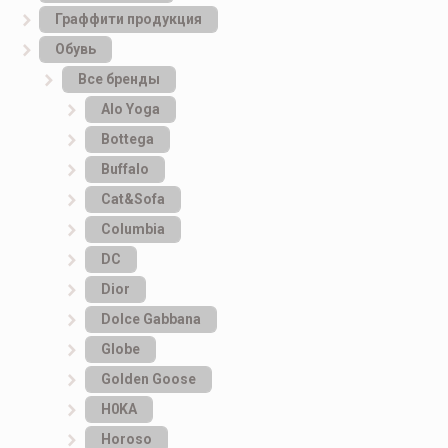
Граффити продукция
Обувь
Все бренды
Alo Yoga
Bottеga
Buffalo
Cat&Sofa
Columbia
DC
Dior
Dolce Gabbana
Globe
Golden Goose
H0KA
Horoso