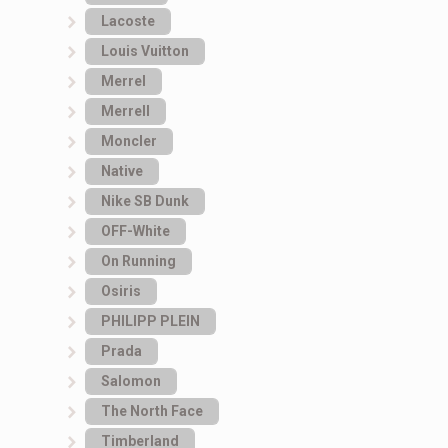
Lacoste
Louis Vuitton
Merrel
Merrell
Moncler
Native
Nike SB Dunk
OFF-White
On Running
Osiris
PHILIPP PLEIN
Prada
Salomon
The North Face
Timberland