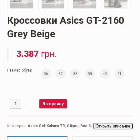
Кроссовки Asics GT-2160
Grey Beige
3.387
грн.
Размер обуви
36
37
38
39
40
41
Количество
В корзину
Категории:
Asics Gel-Kahana TR
,
Обувь
,
Все бренды
Открыть описание
,
Мужская
обувь
,
Кроссовки мужские
,
Повседневные мужские