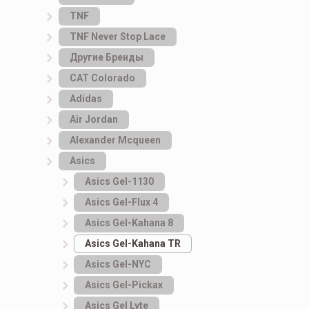
TNF
TNF Never Stop Lace
Другие Бренды
САТ Colorado
Adidas
Air Jordan
Alexander Mcqueen
Asics
Asics Gel-1130
Asics Gel-Flux 4
Asics Gel-Kahana 8
Asics Gel-Kahana TR
Asics Gel-NYC
Asics Gel-Pickax
Asics Gel Lyte