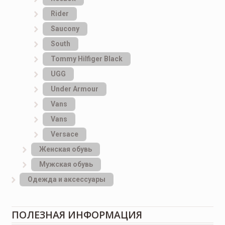
Rider
Saucony
South
Tommy Hilfiger Black
UGG
Under Armour
Vans
Vans
Versace
Женская обувь
Мужская обувь
Одежда и аксессуары
ПОЛЕЗНАЯ ИНФОРМАЦИЯ