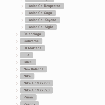
Asics Gel Respector
Asics Gel Saga
Asics Gel-Kayano
Asics Gel-Sight
Balenciaga
Converse
Dr.Martens
Fila
Gucci
New Balance
Nike
Nike Air Max 270
Nike Air Max 720
Puma
Reebok