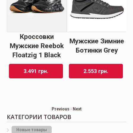
Кроссовки
Мужские Зимние
ir
Мужские Reebok
м
Ботинки Grey
Floatzig 1 Black
J
3.491
грн.
2.553
грн.
Previous
-
Next
КАТЕГОРИИ ТОВАРОВ
Новые товары