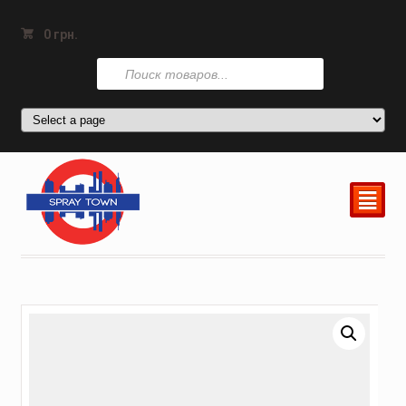
0
грн.
Поиск
товаров
²