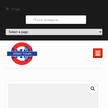
0
грн.
Поиск
товаров
²