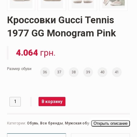
Кроссовки Gucci Tennis
1977 GG Monogram Pink
4.064
грн.
Размер обуви
36
37
38
39
40
41
Количество
В корзину
Категории:
Обувь
,
Все бренды
,
Мужская обувь
,
Открыть описание
Кеды мужские
,
Кроссовки мужские
,
Повседневные мужские