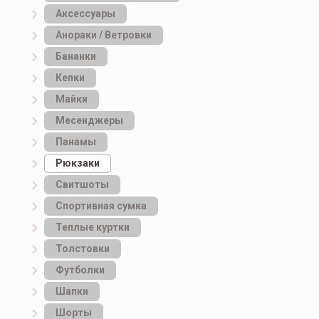
Аксессуары
Анораки / Ветровки
Бананки
Кепки
Майки
Месенджеры
Панамы
Рюкзаки
Свитшоты
Спортивная сумка
Теплые куртки
Толстовки
Футболки
Шапки
Шорты