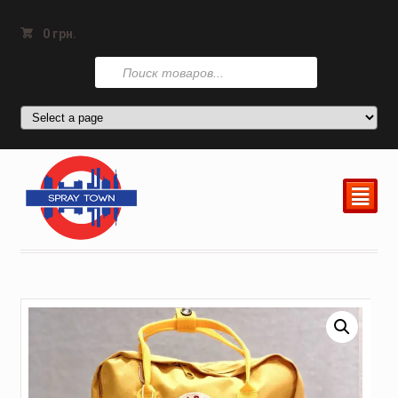
0
грн.
Поиск
товаров
²