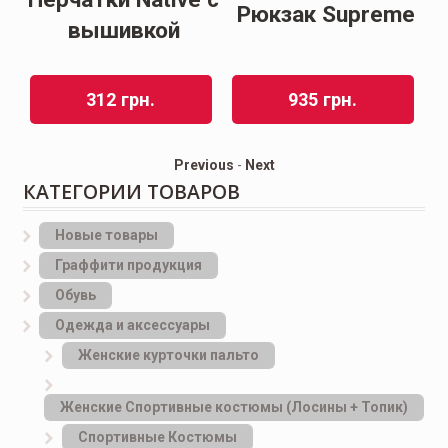
Рюкзак Supreme
вышивкой
312
грн.
935
грн.
Previous
-
Next
КАТЕГОРИИ ТОВАРОВ
Новые товары
Граффити продукция
Обувь
Одежда и аксессуары
Женские курточки пальто
Женские Спортивные костюмы (Лосины + Топик)
Спортивные Костюмы