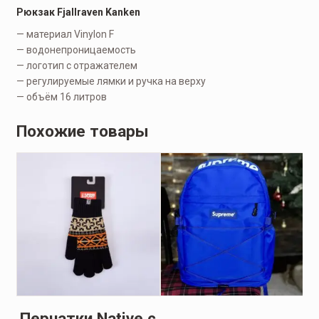
Рюкзак Fjallraven Kanken
— материал Vinylon F
— водонепроницаемость
— логотип с отражателем
— регулируемые лямки и ручка на верху
— объём 16 литров
Похожие товары
en
Перчатки Native с