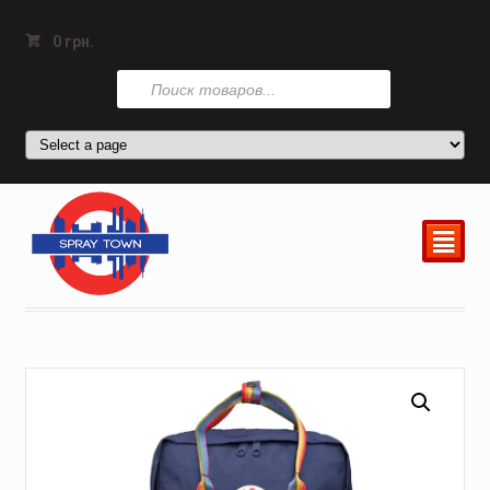
0
грн.
Поиск
товаров
²