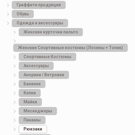
Граффити продукция
Обувь
Одежда и аксессуары
Женские курточки пальто
Женские Спортивные костюмы (Лосины + Топик)
Спортивные Костюмы
Аксессуары
Анораки / Ветровки
Бананки
Кепки
Майки
Месенджеры
Панамы
Рюкзаки