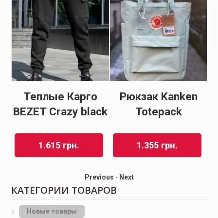
Теплые Карго
Рюкзак Kanken
O
BEZET Crazy black
Totepack
1.615
грн.
1.355
грн.
Previous
-
Next
КАТЕГОРИИ ТОВАРОВ
Новые товары