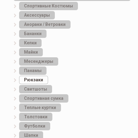
Спортивные Костюмы
Аксессуары
Анораки / Ветровки
Бананки
Кепки
Майки
Месенджеры
Панамы
Рюкзаки
Свитшоты
Спортивная сумка
Теплые куртки
Толстовки
Футболки
Шапки