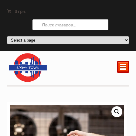
0
грн.
Поиск
товаров
²