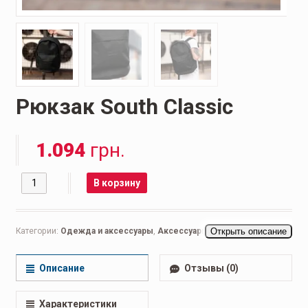
Рюкзак South Classic
1.094
грн.
Количество
В корзину
Категории:
Одежда и аксессуары
,
Аксессуары
,
Открыть описание
Рюкзаки
Описание
Отзывы (0)
Характеристики