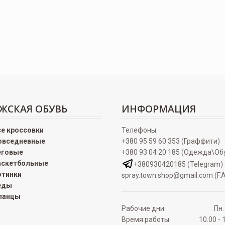
ЖСКАЯ ОБУВЬ
ИНФОРМАЦИЯ
се кроссовки
Телефоны:
овседневные
+380 95 59 60 353 (Граффити)
еговые
+380 93 04 20 185 (Одежда\Об
аскетбольные
+380930420185 (Telegram)
отинки
spray.town.shop@gmail.com (F.A
еды
ланцы
Рабочие дни:
Пн.
Время работы:
10.00 - 