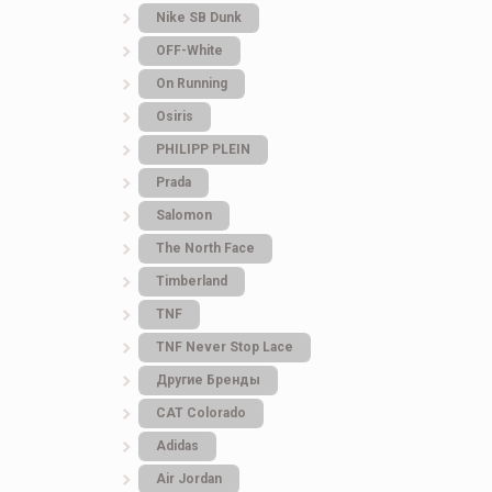
Nike SB Dunk
OFF-White
On Running
Osiris
PHILIPP PLEIN
Prada
Salomon
The North Face
Timberland
TNF
TNF Never Stop Lace
Другие Бренды
Кроссовки ON Cloudti
САТ Colorado
Тапки Nike Black
2.0 x Loewe Black
Adidas
White
Air Jordan