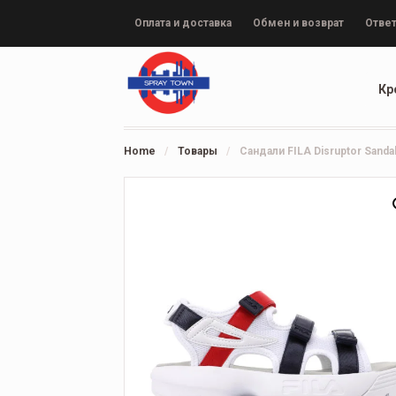
Оплата и доставка
Обмен и возврат
Ответ
Кр
Home
/
Товары
/
Сандали FILA Disruptor Sanda