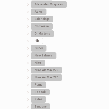
Alexander Mcqueen
1.351
грн.
3.740
грн.
Asics
Balenciaga
Converse
Dr.Martens
Fila
Gucci
New Balance
Nike
Nike Air Max 270
Nike Air Max 720
Puma
Reebok
Rider
Saucony