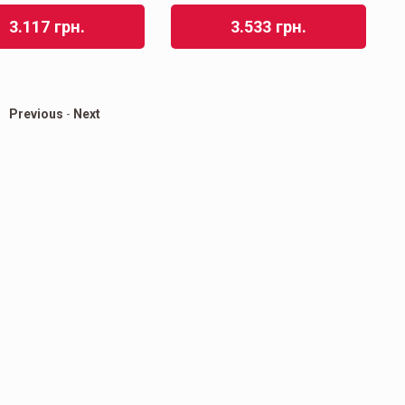
3.117
грн.
3.533
грн.
Previous
-
Next