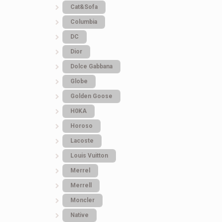
Cat&Sofa
Columbia
DC
Dior
Dolce Gabbana
Globe
Golden Goose
H0KA
Horoso
Lacoste
Louis Vuitton
Merrel
Merrell
Moncler
Native