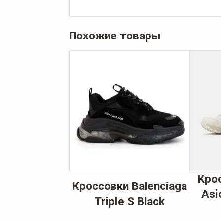
Похожие товары
ки женские
Кро
Кроссовки Balenciaga
er Mcqueen
Asi
Triple S Black
Rose