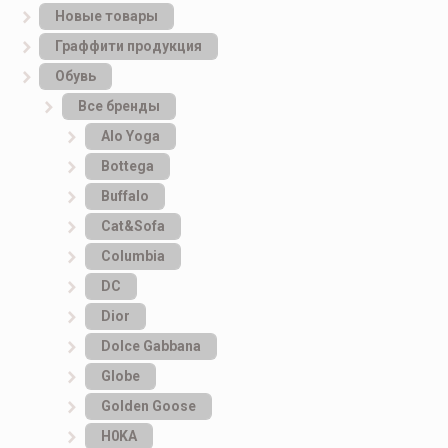
Новые товары
Граффити продукция
Обувь
Все бренды
Alo Yoga
Bottеga
Buffalo
Cat&Sofa
Columbia
DC
Dior
Dolce Gabbana
Globe
Golden Goose
H0KA