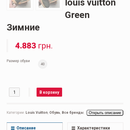
louis vuitton
Green
Зимние
4.883
грн.
Размер обуви
40
Количество
В корзину
Категории:
Louis Vuitton
,
Обувь
,
Все бренды
,
Dr.Martens
Открыть описание
,
Женская
обувь
,
Ботинки женские
,
Повседневные женские
Описание
Характеристики