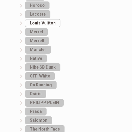
Horoso
Lacoste
Louis Vuitton
Merrel
Merrell
Moncler
Native
Nike SB Dunk
OFF-White
On Running
Osiris
PHILIPP PLEIN
Prada
Salomon
The North Face