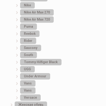
Nike
Nike Air Max 270
Nike Air Max 720
Puma
Reebok
Rider
Saucony
South
Tommy Hilfiger Black
UGG
Under Armour
Vans
Vans
Versace
Женская обувь