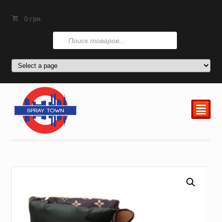
0
грн.
Поиск
товаров
²