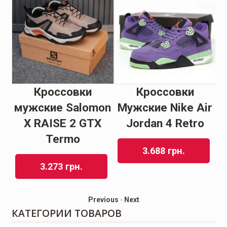
Кроссовки
Кроссовки
s
мужские Salomon
Мужские Nike Air
A
ro
X RAISE 2 GTX
Jordan 4 Retrо
T
Termo
3.688
грн.
3.273
грн.
Previous
-
Next
КАТЕГОРИИ ТОВАРОВ