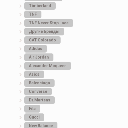
Timberland
TNF
TNF Never Stop Lace
Другие Бренды
САТ Colorado
Adidas
Air Jordan
Alexander Mcqueen
Asics
Balenciaga
Converse
Dr.Martens
Fila
Gucci
New Balance