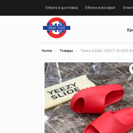
Оплата и доставка
Обмен и возврат
Ответ
Кр
Home
/
Товары
/
Тапки Adidas YEEZY SLIDES R