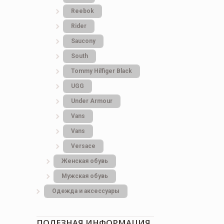
Reebok
Rider
Saucony
South
Tommy Hilfiger Black
UGG
Under Armour
Vans
Vans
Versace
Женская обувь
Мужская обувь
Одежда и аксессуары
ПОЛЕЗНАЯ ИНФОРМАЦИЯ