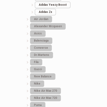
Adidas Yeezy Boost
Adidas Zx
Air Jordan
Alexander Mcqueen
Asics
Balenciaga
Converse
Dr.Martens
Fila
Gucci
New Balance
Nike
Nike Air Max 270
Nike Air Max 720
Puma