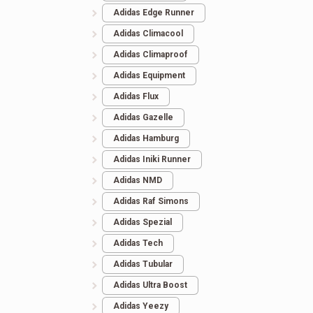
Adidas Edge Runner
Кроссовки мужские
New Balance 997.5
Adidas Climacool
Nike Air Max Plus TN
Menthol/Grey
Adidas Climaproof
Adidas Equipment
3.230
грн.
2.553
грн.
Adidas Flux
Adidas Gazelle
Adidas Hamburg
Adidas Iniki Runner
Adidas NMD
Adidas Raf Simons
Adidas Spezial
Adidas Tech
Adidas Tubular
Adidas Ultra Boost
Adidas Yeezy