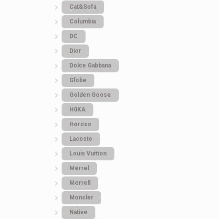
Cat&Sofa
Columbia
DC
Dior
Dolce Gabbana
Globe
Golden Goose
H0KA
Horoso
Lacoste
Louis Vuitton
Merrel
Merrell
Moncler
Native