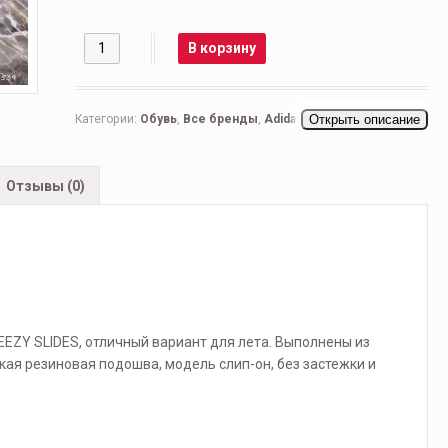
Количество
В корзину
Категории:
Обувь
,
Все бренды
,
Adidas
,
Женская обувь
Открыть описание
,
Тапочки
,
Мужская обувь
,
Повседневные мужские
,
Сланцы
,
Тапки
,
Тапочки
Отзывы (0)
EEZY SLIDES, отличный вариант для лета. Выполнены из
кая резиновая подошва, модель слип-он, без застежки и