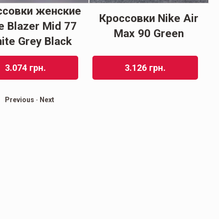
ссовки женские
Кроссовки Nike Air
e Blazer Mid 77
Max 90 Green
ite Grey Black
3.074
грн.
3.126
грн.
Previous
-
Next