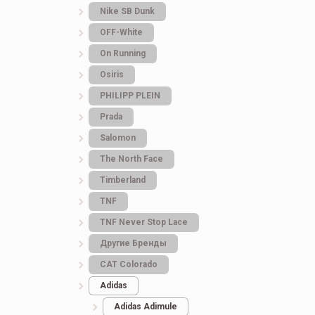
Nike SB Dunk
OFF-White
On Running
Osiris
PHILIPP PLEIN
Prada
Salomon
The North Face
Timberland
TNF
TNF Never Stop Lace
Другие Бренды
САТ Colorado
Adidas
Adidas Adimule