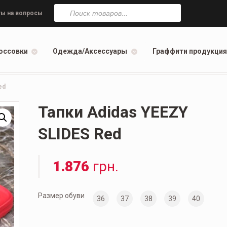
Поиск
товаров
ы на вопросы
оссовки
Одежда/Аксессуары
Граффити продукция
ed
Тапки Adidas YEEZY
SLIDES Red
1.876
грн.
Размер обуви
36
37
38
39
40