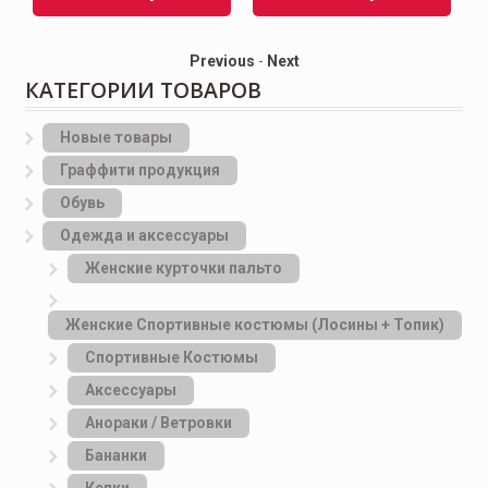
Previous
-
Next
КАТЕГОРИИ ТОВАРОВ
Новые товары
Граффити продукция
Обувь
Одежда и аксессуары
Женские курточки пальто
Женские Спортивные костюмы (Лосины + Топик)
Спортивные Костюмы
Аксессуары
Анораки / Ветровки
Бананки