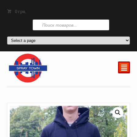
0
грн.
Поиск
товаров
²