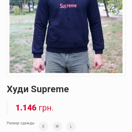
Худи Supreme
1.146
грн.
Размер одежды
S
M
L