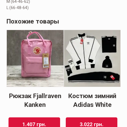
M (64-46-62)
L (66-48-64)
Похожие товары
o
Рюкзак Fjallraven
Костюм зимний
Kanken
Adidas White
1.407
грн.
3.022
грн.