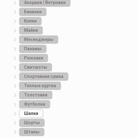
Анораки / Ветровки
Бананки
Кепки
Майки
Месенджеры
Панамы
Рюкзаки
Свитшоты
Спортивная сумка
Теплые куртки
Толстовки
Футболки
Шапки
Шорты
Штаны