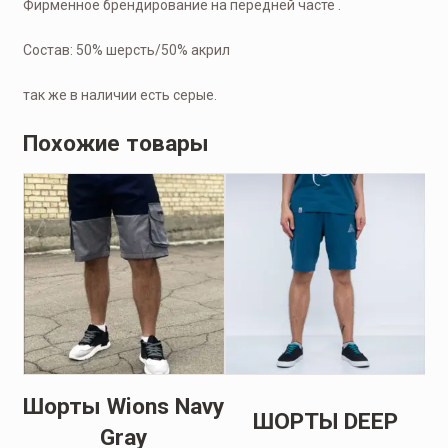
Фирменное брендирование на передней часте .
Состав: 50% шерсть/50% акрил
так же в наличии есть серые.
Похожие товары
я
Шорты Wions Navy
Р
ШОРТЫ DEEP
Gray