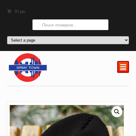
0
грн.
Поиск
товаров
²