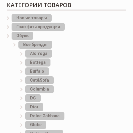
КАТЕГОРИИ ТОВАРОВ
Новые товары
Граффити продукция
Обувь
Все бренды
Alo Yoga
Bottеga
Buffalo
Cat&Sofa
Columbia
DC
Dior
Dolce Gabbana
Globe