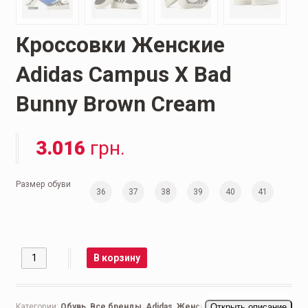
Кроссовки Женские
Adidas Campus X Bad
Bunny Brown Cream
3.016
грн.
Размер обуви
36
37
38
39
40
41
Количество
В корзину
Категории:
Обувь
,
Все бренды
,
Adidas
,
Женская обувь
Открыть описание
,
Беговые