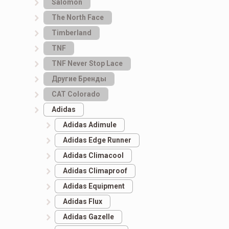
Salomon
The North Face
Timberland
TNF
TNF Never Stop Lace
Другие Бренды
САТ Colorado
Adidas
Adidas Adimule
Adidas Edge Runner
Adidas Climacool
Adidas Climaproof
Adidas Equipment
Adidas Flux
Adidas Gazelle