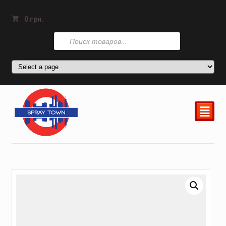
0
грн.
Поиск
товаров
²