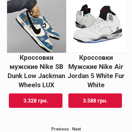
Кроссовки
Кроссовки
as
мужские Nike SB
Мужские Nike Air
Dunk Low Jackman
Jordan 5 White Fur
Wheels LUX
White
3.328
грн.
3.588
грн.
Previous
-
Next