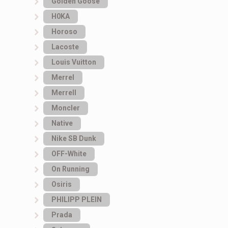
Golden Goose
H0KA
Horoso
Lacoste
Louis Vuitton
Merrel
Merrell
Moncler
Native
Nike SB Dunk
OFF-White
On Running
Osiris
PHILIPP PLEIN
Prada