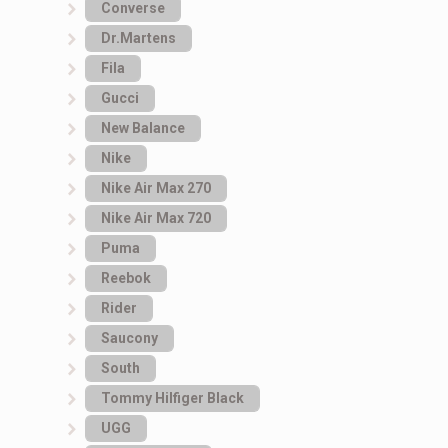
Converse
Dr.Martens
Fila
Gucci
New Balance
Nike
Nike Air Max 270
Nike Air Max 720
Puma
Reebok
Rider
Saucony
South
Tommy Hilfiger Black
UGG