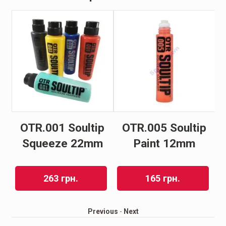
OTR.001 Soultip
OTR.005 Soultip
as
Squeeze 22mm
Paint 12mm
263
грн.
165
грн.
Previous
-
Next