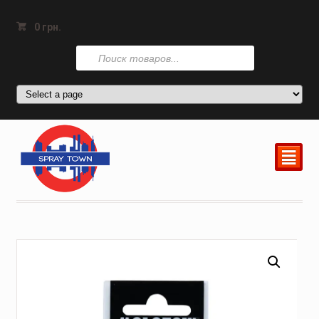
0
грн.
Поиск
товаров
²