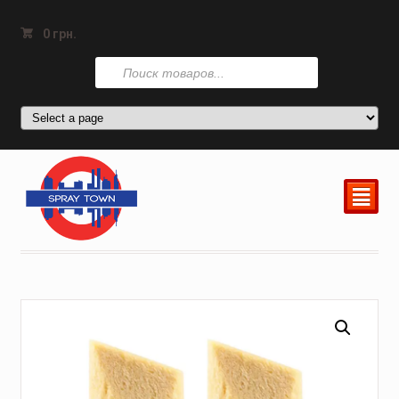
0
грн.
Поиск
товаров
²