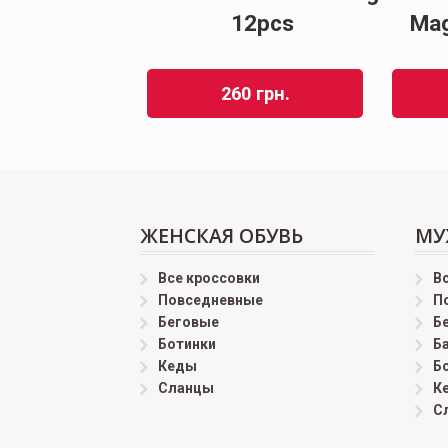
12pcs
Mag
260
грн.
ЖЕНСКАЯ ОБУВЬ
МУ
Все кроссовки
В
Повседневные
П
Беговые
Б
Ботинки
Б
Кеды
Б
Сланцы
К
С