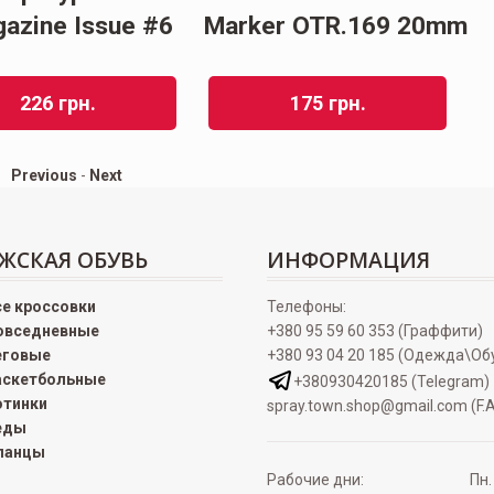
M
azine Issue #6
Marker OTR.169 20mm
226
грн.
175
грн.
Previous
-
Next
ЖСКАЯ ОБУВЬ
ИНФОРМАЦИЯ
се кроссовки
Телефоны:
овседневные
+380 95 59 60 353 (Граффити)
еговые
+380 93 04 20 185 (Одежда\Об
аскетбольные
+380930420185 (Telegram)
отинки
spray.town.shop@gmail.com (F.A
еды
ланцы
Рабочие дни:
Пн.