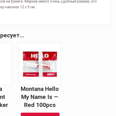
ов на бумаге. Маркер имеет очень удобный размер, его
р наклеек 12 x 9 см.
ересует…
a
Montana Hello
nt
My Name Is —
ker
Red 100pcs