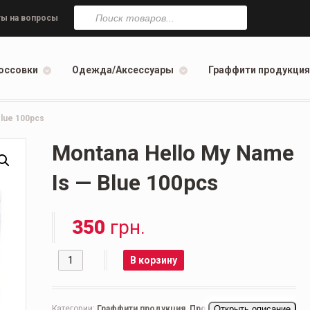
Поиск
товаров
ы на вопросы
оссовки
Одежда/Аксессуары
Граффити продукция
Blue 100pcs
Montana Hello My Name
Is — Blue 100pcs
350
грн.
Количество
В корзину
Категории:
Граффити продукция
,
Прочее
Открыть описание