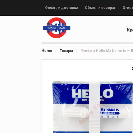
Оплата и доставка
Обмен и возврат
Ответ
Кр
Home
/
Товары
/
Montana Hello My Name Is — 