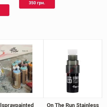
350
грн.
llspraypainted
On The Run Stainless