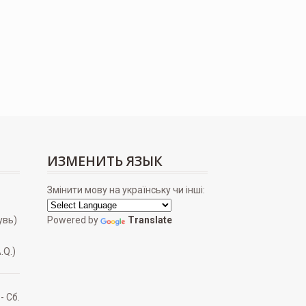
ontana PP Bag — Gold
103
грн.
ИЗМЕНИТЬ ЯЗЫК
Змінити мову на українську чи інші:
увь)
Powered by
Translate
.Q.)
 - Сб.