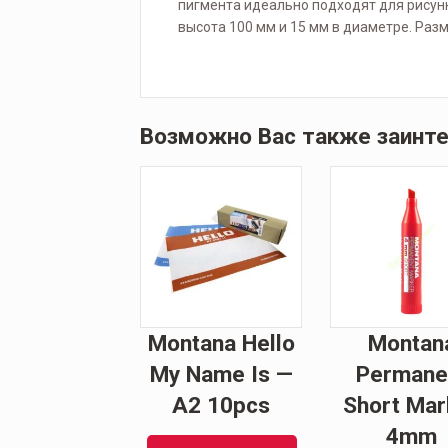
пигмента идеально подходят для рисунк
высота 100 мм и 15 мм в диаметре. Разме
Возможно Вас также заинт
Montana Hello
Montan
My Name Is —
Permane
A2 10pcs
Short Mar
4mm