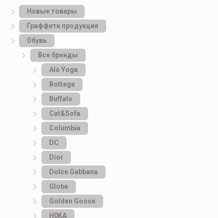
Новые товары
Граффити продукция
Обувь
Все бренды
Alo Yoga
Bottеga
Buffalo
Cat&Sofa
Columbia
DC
Dior
Dolce Gabbana
Globe
Golden Goose
H0KA