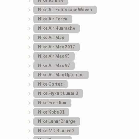
Nike V5 RNR
Nike Air Footscape Woven
Nike Air Force
Nike Air Huarache
Nike Air Max
Nike Air Max 2017
Nike Air Max 95
Nike Air Max 97
Nike Air Max Uptempo
Nike Cortez
Nike Flyknit Lunar 3
Nike Free Run
Nike Kobe XI
Nike LunarCharge
Nike MD Runner 2