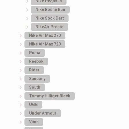
Nike Pegasus
Nike Roshe Run
Nike Sock Dart
NikeAir Presto
Nike Air Max 270
Nike Air Max 720
Puma
Reebok
Rider
Saucony
South
Tommy Hilfiger Black
UGG
Under Armour
Vans