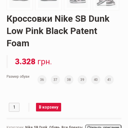
Кроссовки Nike SB Dunk
Low Pink Black Patent
Foam
3.328
грн.
Размер обуви
36
37
38
39
40
41
Количество
В корзину
Категории:
Nike SB Dunk
,
Обувь
,
Все бренды
,
Женская обувь
Открыть описание
,