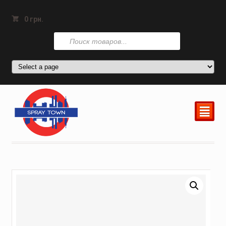
0
грн.
Поиск
товаров
²