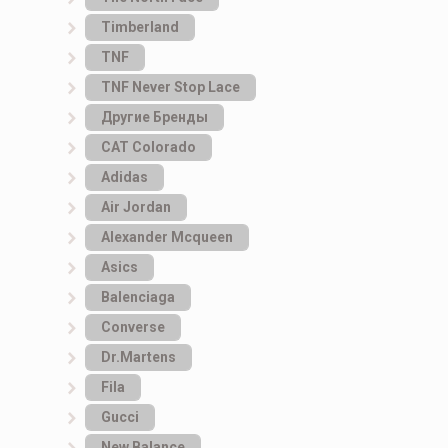
Timberland
TNF
TNF Never Stop Lace
Другие Бренды
САТ Colorado
Adidas
Air Jordan
Alexander Mcqueen
Asics
Balenciaga
Converse
Dr.Martens
Fila
Gucci
New Balance