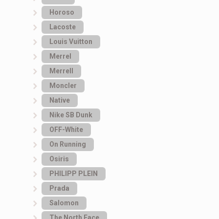
Horoso
Lacoste
Louis Vuitton
Merrel
Merrell
Moncler
Native
Nike SB Dunk
OFF-White
On Running
Osiris
PHILIPP PLEIN
Prada
Salomon
The North Face