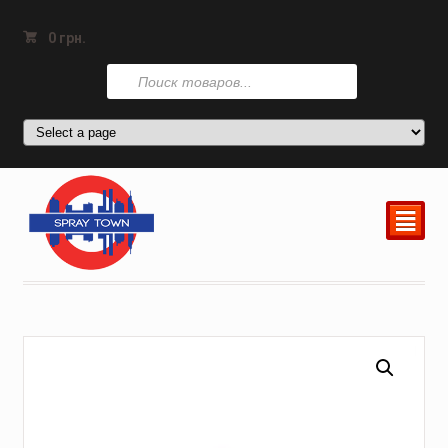
0
грн.
Поиск
товаров
²