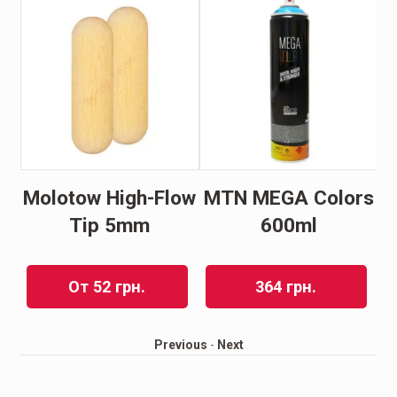
Molotow High-Flow
MTN MEGA Colors
Tip 5mm
600ml
От
52
грн.
364
грн.
Previous
-
Next