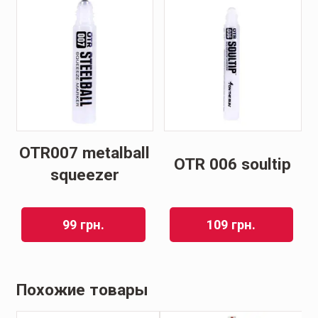
OTR007 metalball
OTR 006 soultip
squeezer
99
грн.
109
грн.
Похожие товары