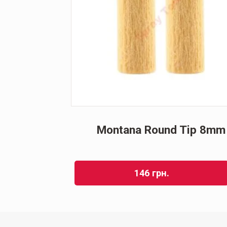
 Can Bag
Montana Round Tip 8mm
146
грн.