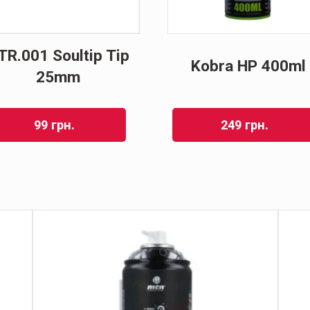
TR.001 Soultip Tip
Kobra HP 400ml
25mm
99
грн.