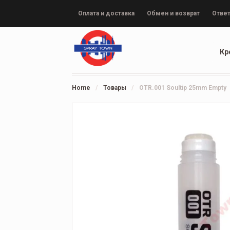
Оплата и доставка
Обмен и возврат
Ответ
Кр
Home
/
Товары
/
OTR.001 Soultip 25mm Empty