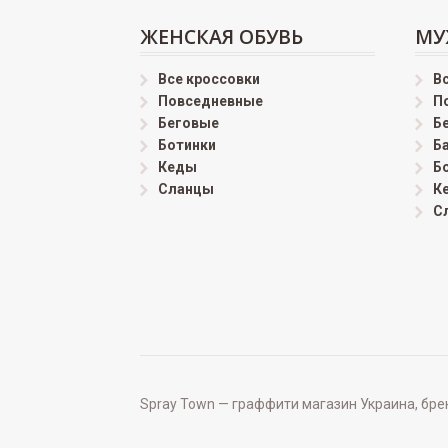
ЖЕНСКАЯ ОБУВЬ
МУ
Все кроссовки
В
Повседневные
П
Беговые
Б
Ботинки
Б
Кеды
Б
Сланцы
К
С
Spray Town — граффити магазин Украина, бренд