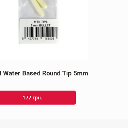
 Water Based Round Tip 5mm
MTN Rust E
177
грн.
5